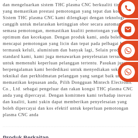
dan mengeluarkan sistem THC plasma CNC berkualiti tinggi
yang memastikan prestasi pemotongan yang tepat dan konsisten,
Sistem THC plasma CNC kami dilengkapi dengan teknologi
canggih untuk melaraskan ketinggian obor secara automatik
semasa pemotongan, memastikan kualiti pemotongan yang
optimum dan kecekapan. Dengan produk kami, anda boleh
mencapai pemotongan yang licin dan tepat pada pelbagai bahan,
+8613825779334
termasuk keluli, aluminium dan banyak lagi, Selain produk
standard kami, kami juga menawarkan penyelesaian tersuai
+16266628193
untuk memenuhi keperluan pelanggan tertentu. Pasukan jurutera
berpengalaman kami berdedikasi untuk menyediakan sokongan
teknikal dan perkhidmatan pelanggan yang sangat baik untuk
memastikan kepuasan anda, Pilih Dongguan Mintech Electronic
Co., Ltd. sebagai pengeluar dan rakan kongsi THC plasma CNC
anda yang dipercayai. Dengan komitmen kami terhadap inovasi
dan kualiti, kami yakin dapat memberikan penyelesaian yang
boleh dipercayai dan kos efektif untuk keperluan pemotongan
plasma CNC anda
Produk Berkaitan