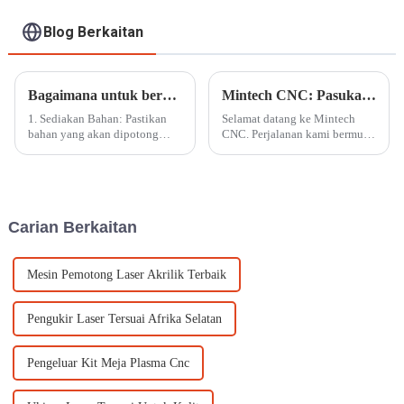
Blog Berkaitan
Bagaimana untuk beroperasi dengan mesin pemotong laser CO2 berketepatan tinggi
Mintech CNC: Pasukan Pengilangan Global dengan Kemudahan Terkini
1. Sediakan Bahan: Pastikan
Selamat datang ke Mintech
bahan yang akan dipotong
CNC. Perjalanan kami bermula
diikat dengan betul dan
pada tahun 2001, Pengilang
diletakkan pada permukaan
R&D sumber kekuatan
kerja mesin. Ini memastikan
peralatan pemesinan CNC
kestabilan dan ketepatan
kestabilan tinggi untuk plat
semasa proses pemotongan.
aluminium, bahan komposit
Carian Berkaitan
dan plasti kejuruteraan...
Mesin Pemotong Laser Akrilik Terbaik
Pengukir Laser Tersuai Afrika Selatan
Pengeluar Kit Meja Plasma Cnc