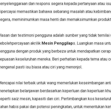
enyelenggaraan dan respons segera kepada pertanyaan atau isu
ipercayai memastikan bahawa sebarang masalah atau kebimbang
egera, meminimumkan masa henti dan memaksimumkan produktiv
lasan dan testimoni pengguna adalah sumber yang tidak ternilai 
ebolehpercayaan akrilik
Mesin Penggilap
s. Luangkan masa un
engguna dengan produk yang berbeza untuk mendapatkan cerapa
epuasan keseluruhan mereka. Beri perhatian kepada tema atau c
engenal pasti isu biasa atau ciri yang menonjol.
encapai nilai terbaik untuk wang memerlukan keseimbangan anta
enetapkan belanjawan berdasarkan keperluan dan keperluan khu
eperti saiz mesin, kapasiti dan ciri. Pertimbangkan kos keselur
ahan habis pakai dan potensi peningkatan, untuk menentukan k