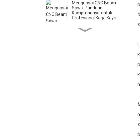
Menguasai CNC Beam
p
Saws: Panduan
Komprehensif untuk
d
Profesional Kerja Kayu
s
Mintech CNC: Pasukan
Pengilangan Global
dengan Kemudahan
Terkini
U
k
Panduan Bit Penghala
CNC: Memilih Alat yang
p
Tepat untuk Bahan
Berbeza
k
Kepelbagaian Mesin
m
Pemotong Laser CO2:
Daripada DIY kepada
Aplikasi Perindustrian
M
Penghala CNC lwn
Pemotong Laser CO2:
m
Memilih Alat yang Tepat
untuk Aplikasi Anda
s
b