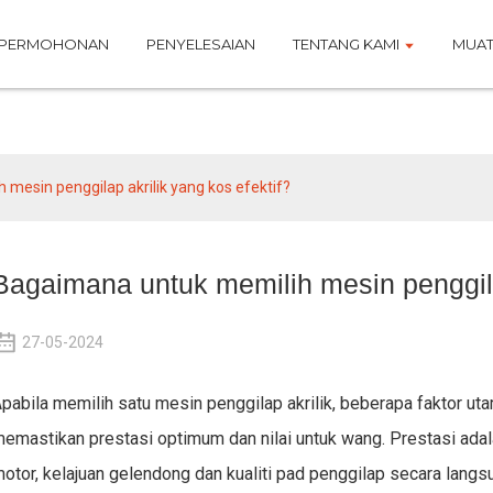
PERMOHONAN
PENYELESAIAN
TENTANG KAMI
MUAT
Berita
mesin penggilap akrilik yang kos efektif?
Bagaimana untuk memilih mesin penggilap
27-05-2024
pabila memilih satu
mesin penggilap akrilik
, beberapa faktor ut
emastikan prestasi optimum dan nilai untuk wang. Prestasi adala
otor, kelajuan gelendong dan kualiti pad penggilap secara la