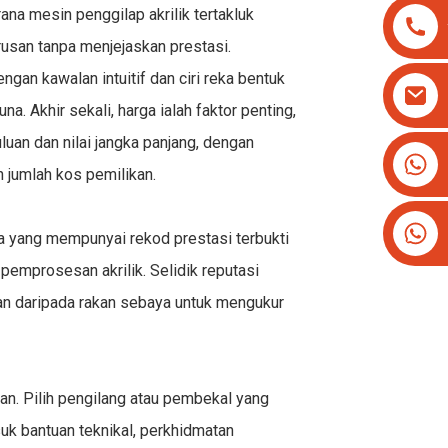
erana
mesin penggilap akrilik
tertakluk
usan tanpa menjejaskan prestasi.
an kawalan intuitif dan ciri reka bentuk
Akhir sekali, harga ialah faktor penting,
an dan nilai jangka panjang, dengan
+8613825779334
n jumlah kos pemilikan.
+16266628193
ma yang mempunyai rekod prestasi terbukti
pemprosesan akrilik. Selidik reputasi
ran daripada rakan sebaya untuk mengukur
lan
. Pilih pengilang atau pembekal yang
k bantuan teknikal, perkhidmatan