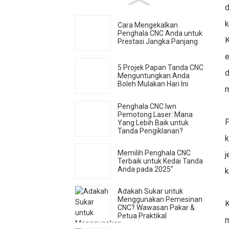
d
k
Cara Mengekalkan
Penghala CNC Anda untuk
K
Prestasi Jangka Panjang
e
5 Projek Papan Tanda CNC
d
Menguntungkan Anda
Boleh Mulakan Hari Ini
m
Penghala CNC lwn
Pemotong Laser: Mana
P
Yang Lebih Baik untuk
Tanda Pengiklanan?
k
Memilih Penghala CNC
j
Terbaik untuk Kedai Tanda
Anda pada 2025"
k
Adakah Sukar untuk
Menggunakan Pemesinan
K
CNC? Wawasan Pakar &
Petua Praktikal
m