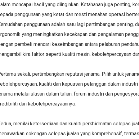
alam mencapai hasil yang diinginkan. Ketahanan juga penting, k
epada penggunaan yang ketat dan mesti menahan operasi berter
emudahan penggunaan adalah satu lagi pertimbangan penting, deng
rgonomik yang meningkatkan kecekapan dan pengalaman pengguna. 
engan pembeli mencari keseimbangan antara pelaburan pendahulu
engambil kira faktor seperti kualiti mesin, kebolehpercayaan da
ertama sekali, pertimbangkan reputasi jenama. Pilih untuk jena
ebolehpercayaan, kualiti dan kepuasan pelanggan dalam industri 
enama melalui ulasan dalam talian, forum industri dan pengesyo
redibiliti dan kebolehpercayaannya.
edua, menilai ketersediaan dan kualiti
perkhidmatan selepas jua
enawarkan sokongan selepas jualan yang komprehensif, termasu