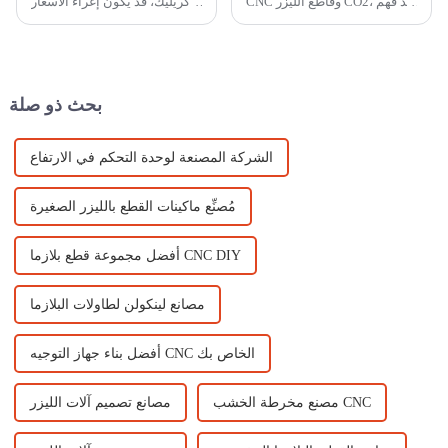
CNC وقاطع الليزر CO2، يُعد فهم
الأكريليك، قد يكون إغراء الأسعار
قدراتهما المتميزة أمرًا بالغ
المنخفضة مغريًا. ومع ذلك، فإن
الأهمية لتحسين سير عملك.
اختيار آلة رخيصة غالبًا ما يؤدي
أجهزة التوجيه CNC هي أنظمة
إلى عواقب باهظة. لدى العديد
قطع ميكانيكية تستخدم...
من الشركات...
بحث ذو صلة
الشركة المصنعة لوحدة التحكم في الارتفاع
مُصنِّع ماكينات القطع بالليزر الصغيرة
أفضل مجموعة قطع بلازما CNC DIY
مصانع لينكولن لطاولات البلازما
أفضل بناء جهاز التوجيه CNC الخاص بك
مصنع مخرطة الخشب CNC
مصانع تصميم آلات الليزر