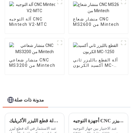
منشار شعاع CNC
آلة التوجيه CNC
MS2600 من Mintech
Mintech V2-MTC
آلة القطع بالليزر ثاني
منشار شعاعي CNC
أكسيد الكربون MC-
MS3200 من Mintech
1250
مدونة ذات صلة
أجهزة التوجيه CNC مقابل قواطع الليزر CO2: اختيار الأداة المناسبة لتطبيقك
كيفية تجنب فخ السعر المنخفض واختيار علامة تجارية موثوقة لآلة قطع الليزر الأكريليك
عند الاختيار بين جهاز التوجيه
عند الاستثمار في آلة قطع ليزر