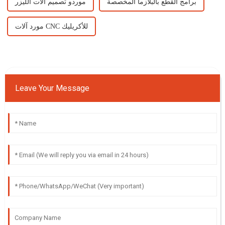
برامج القطع بالبلازما المخصصة
موردو تصميم آلات الليزر
مورد آلات CNC للأكريليك
Leave Your Message