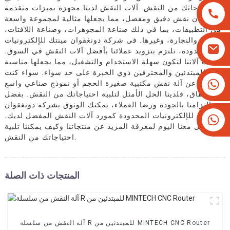
احتياجاتك من النقش. آلات النقش لدينا مجهزة بميزات متقدمة
لضمان نقش دقيق ومفصل، مما يجعلها مثالية لمجموعة واسعة
من التطبيقات، بما في ذلك صناعة المجوهرات، وصناعة اللافتات،
والنجارة، وغيرها. في شركة دونغقوان مينتك للإلكترونيات
المحدودة، نلتزم بتزويد عملائنا بأفضل آلات النقش في السوق.
صُممت آلاتنا لتكون سهلة الاستخدام والتشغيل، مما يجعلها مناسبة
للمبتدئين والمحترفين ذوي الخبرة على حد سواء. سواء كنت
+8613825779334
تبحث عن آلة نقش مكتبية صغيرة الحجم أو نموذج صناعي واسع
النطاق، فلدينا الحل الأمثل لتلبية احتياجاتك من النقش. بفضل
+16266628193
التزامنا بالجودة ورضا العملاء، يمكنك الوثوق بشركة دونغقوان
مينتك للإلكترونيات المحدودة كمورد آلات النقش المفضل لديك.
تواصل معنا اليوم لمعرفة المزيد عن منتجاتنا وكيف يمكننا تلبية
احتياجاتك من النقش.
المنتجات ذات الصلة
آلة النقش من سلسلة R للمبتدئين من MINTECH CNC Router