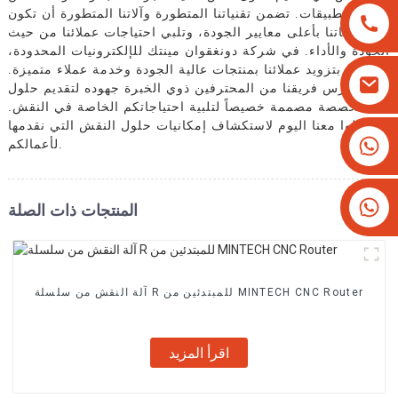
التطبيقات. تضمن تقنياتنا المتطورة وآلاتنا المتطورة أن تكون
منتجاتنا بأعلى معايير الجودة، وتلبي احتياجات عملائنا من حيث
الجودة والأداء. في شركة دونغقوان مينتك للإلكترونيات المحدودة،
نلتزم بتزويد عملائنا بمنتجات عالية الجودة وخدمة عملاء متميزة.
يكرس فريقنا من المحترفين ذوي الخبرة جهوده لتقديم حلول
مخصصة مصممة خصيصاً لتلبية احتياجاتكم الخاصة في النقش.
تواصلوا معنا اليوم لاستكشاف إمكانيات حلول النقش التي نقدمها
+8613825779334
لأعمالكم.
+16266628193
المنتجات ذات الصلة
آلة النقش من سلسلة R للمبتدئين من MINTECH CNC Router
اقرأ المزيد