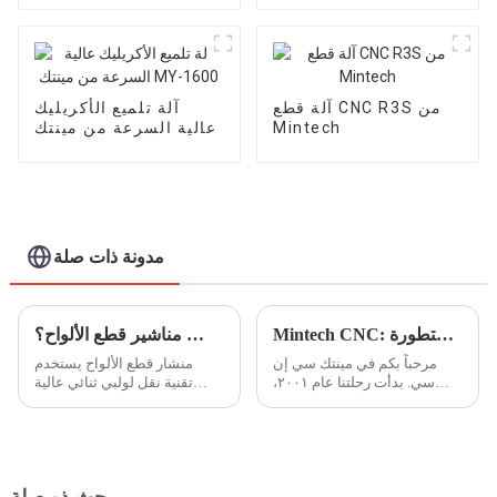
آلة قطع CNC R3S من
آلة تلميع الأكريليك
Mintech
عالية السرعة من مينتك
MY-1600
مدونة ذات صلة
Mintech CNC: قوة تصنيع عالمية بمرافق متطورة
ما هي خصائص مناشير قطع الألواح؟
مرحباً بكم في مينتك سي إن
منشار قطع الألواح يستخدم
سي. بدأت رحلتنا عام ٢٠٠١،
تقنية نقل لولبي ثنائي عالية
وهي شركة رائدة في مجال
الدقة، وهو مزود بنظام
البحث والتطوير، متخصصة في
جلفانومتر عالي السرعة لضمان
تصنيع معدات التشغيل الآلي
دقة وسرعة القطع والنقش.
عالية الثبات باستخدام الحاسب
تحسين العملية...
الآلي لألواح الألومنيوم والمواد
المركبة والبلاستيك الهندسي...