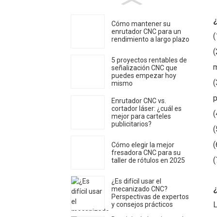
¿
Cómo mantener su
enrutador CNC para un
(
rendimiento a largo plazo
(
5 proyectos rentables de
m
señalización CNC que
puedes empezar hoy
(
mismo
p
Enrutador CNC vs.
cortador láser: ¿cuál es
(
mejor para carteles
publicitarios?
(
(
Cómo elegir la mejor
fresadora CNC para su
(
taller de rótulos en 2025
¿Es difícil usar el
¿
mecanizado CNC?
Perspectivas de expertos
L
y consejos prácticos