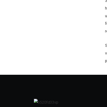
3
h
u
f
r
S
v
p