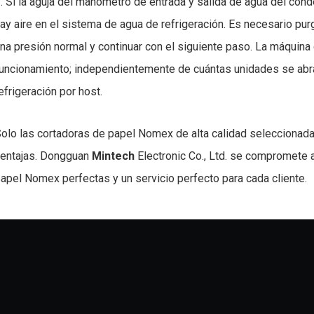
. Si la aguja del manómetro de entrada y salida de agua del con
ay aire en el sistema de agua de refrigeración. Es necesario pur
na presión normal y continuar con el siguiente paso. La máquin
uncionamiento; independientemente de cuántas unidades se abra
efrigeración por host.
olo las cortadoras de papel Nomex de alta calidad selecciona
entajas. Dongguan
Mintech
Electronic Co., Ltd. se compromete 
apel Nomex perfectas y un servicio perfecto para cada cliente.