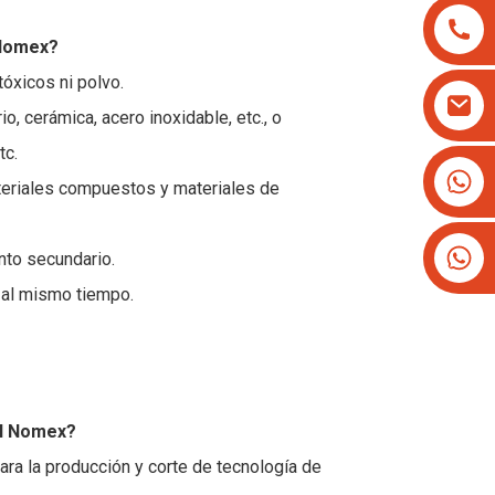
 Nomex?
óxicos ni polvo.
, cerámica, acero inoxidable, etc., o
tc.
+8613825779334
teriales compuestos y materiales de
+16266628193
nto secundario.
 al mismo tiempo.
el Nomex?
ra la producción y corte de tecnología de