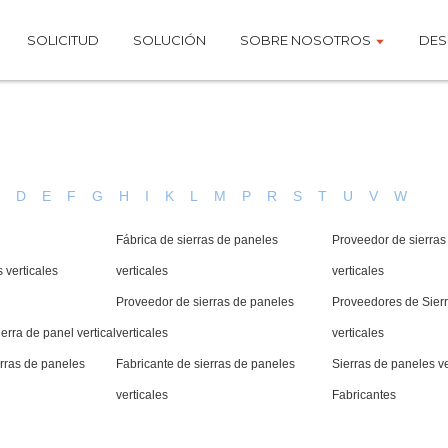
SOLICITUD
SOLUCIÓN
SOBRE NOSOTROS
DES
C
D
E
F
G
H
I
K
L
M
P
R
S
T
U
V
W
Fábrica de sierras de paneles
Proveedor de sierras
 verticales
verticales
verticales
Proveedor de sierras de paneles
Proveedores de Sier
rra de panel vertical
verticales
verticales
erras de paneles
Fabricante de sierras de paneles
Sierras de paneles ve
verticales
Fabricantes