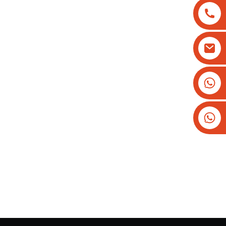
+8613825779334
+16266628193