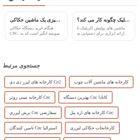
دستگاه پولیش الماس اکریلیک چگونه کار می کند؟
چه چیزی یک ماشین حکاکی CNC را واقعا مقرون به صرفه می کند؟
ماشین های پولیش اکریلیک با
هنگام خرید دستگاه حکاکی
ارائه ابزاری برای دستیابی به
CNC، وسوسه انگیز است که به
صافی، نقش مهمی در صنعت
سراغ ارزان ترین گزینه بروید.
پردازش اکریلیک دارند.
اما به یاد داشته باشید، مقرون
به صرفه بودن واقعی فقط به
قیمت اولیه مربوط نمی شود -
بلکه ...
جستجوی مرتبط
کارخانه های ماشین آلات چوب
کارخانه های لیزر دی دی Co2
بهترین دستگاه Cnc کانادا
کارخانه مینی روتر Cnc
کارخانه های اره پنل Cnc
برش لیزری Cnc سفارشی
کارخانجات حکاکی لیزری
تامین کنندگان Cnc استرالیا