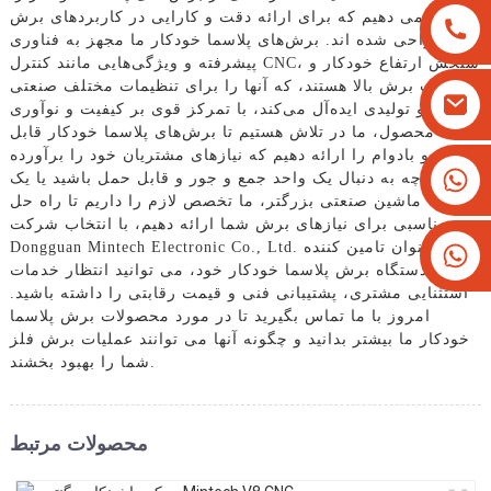
ارائه می دهیم که برای ارائه دقت و کارایی در کاربردهای برش
فلز طراحی شده اند. برش‌های پلاسما خودکار ما مجهز به فناوری
پیشرفته و ویژگی‌هایی مانند کنترل CNC، سنجش ارتفاع خودکار و
سرعت برش بالا هستند، که آنها را برای تنظیمات مختلف صنعتی
و تولیدی ایده‌آل می‌کند، با تمرکز قوی بر کیفیت و نوآوری
محصول، ما در تلاش هستیم تا برش‌های پلاسما خودکار قابل
اعتماد و بادوام را ارائه دهیم که نیازهای مشتریان خود را برآورده
+8613825779334
کند. چه به دنبال یک واحد جمع و جور و قابل حمل باشید یا یک
ماشین صنعتی بزرگتر، ما تخصص لازم را داریم تا راه حل
+16266628193
مناسبی برای نیازهای برش شما ارائه دهیم، با انتخاب شرکت
Dongguan Mintech Electronic Co., Ltd. به عنوان تامین کننده
دستگاه برش پلاسما خودکار خود، می توانید انتظار خدمات
استثنایی مشتری، پشتیبانی فنی و قیمت رقابتی را داشته باشید.
امروز با ما تماس بگیرید تا در مورد محصولات برش پلاسما
خودکار ما بیشتر بدانید و چگونه آنها می توانند عملیات برش فلز
شما را بهبود بخشند.
محصولات مرتبط