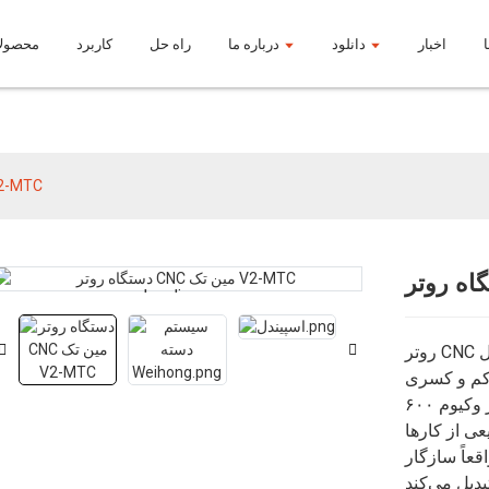
اخبار
دانلود
درباره ما
راه حل
کاربرد
محصول
محصولات
دستگاه روتر CNC مین ت
Loading...
Loading...
روتر CNC مدل MINTECH V2 را کشف کنید: یک دستگاه
 کم و کسری
ندارد. با وجود ابعاد کوچک و میز وکیوم ۶۰۰x۶۰۰
ی از کارها
قعاً سازگار