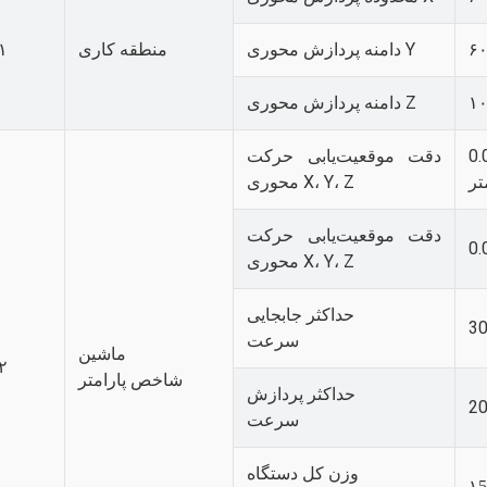
دامنه پردازش محوری Y
منطقه کاری
۱
دامنه پردازش محوری Z
300
دقت موقعیت‌یابی حرکت
تر
محوری X، Y، Z
دقت موقعیت‌یابی حرکت
محوری X، Y، Z
حداکثر جابجایی
سرعت
ماشین
۲
شاخص پارامتر
حداکثر پردازش
سرعت
وزن کل دستگاه
۱