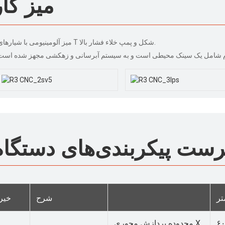
میز کار
میز آلومینیومی با شیارهای T شکل و پمپ خلاء فشار بالا.
ست پیکربندی‌های دستگاه
تر
شرح
خیر
محدوده پردازش محوری X