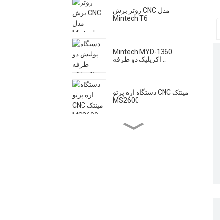
روتر برش CNC مدل
Mintech T6
Mintech MYD-1360
اکریلیک دو طرفه ...
دستگاه اره پرتو CNC مینتک
MS2600
دستگاه لیزر مینتچ HC - 1250
دستگاه پولیش اکریلیک مین
تک با سرعت بالا ...
دستگاه برش لیزری مینتک