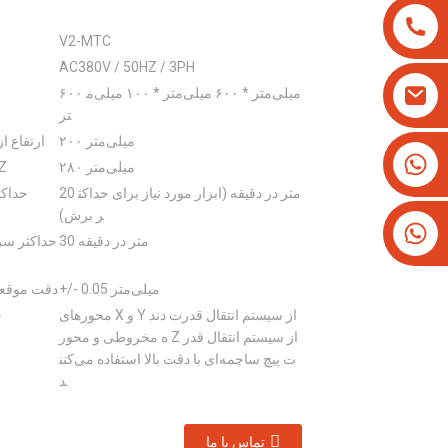
V2-MTC
AC380V / 50HZ / 3PH
۶۰۰ میلی‌متر * ۶۰۰ میلی‌متر * ۱۰۰ میلی‌م
تر
۲۰۰ میلی‌متر
ارتفاع از
‎+۸۶۱۳۸۲۵۷۹۳۳۴‎
۲۸۰ میلی‌متر
حرکت مح
‎+۱۶۲۶۶۶۲۸۱۹۳‎
20 متر در دقیقه (ابزار مورد نیاز برای حداکث
حداک
ر برش)
30 متر در دقیقه
حداکثر سر
+/- 0.05 میلی‌متر
دقت موقعی
محورهای X و Y از سیستم انتقال قدرت دند
ح
ه مخروطی و محور Z از سیستم انتقال قدر
ت پیچ ساچمه‌ای با دقت بالا استفاده می‌کنن
د.
تماس با ما