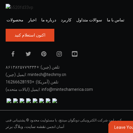
تماس با ما
سوالات متداول
کاربرد
درباره ما
اخبار
محصولات
اکنون استعلام کنید
تلفن (چین): +۸۶۱۳۸۲۵۷۷۹۳۳۴
ایمیل (چین): mintech@techmy.cn
تلفن (آمریکا): +16266628193
ایمیل (ایالات متحده): info@mintechamerica.com
کپی‌رایت شرکت الکترونیکی دونگوان مینتچ، با مسئولیت محدود © پشتیبانی فنی
نقشه سایت،
وبلاگ برتر
آسان انجمن.
Leave Yo