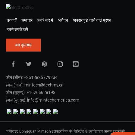
उत्पादों
समाचार
हमारे बारे में
आवेदन
अक्सर पूछे जाने वाले प्रश्न
हमसे संपर्क करें
अब पूछताछ
फ़ोन (चीन): +8613825779334
ईमेल (चीन): mintech@techmy.cn
फ़ोन (यूएसए): +16266628193
ईमेल (यूएसए): info@mintechamerica.com
कॉपीराइट Dongguan Mintech इलेक्ट्रॉनिक कं, लिमिटेड © एसोसिएशन आसान तकनीकी