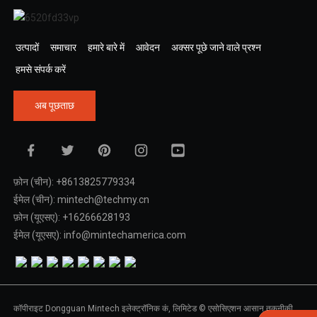
उत्पादों
समाचार
हमारे बारे में
आवेदन
अक्सर पूछे जाने वाले प्रश्न
हमसे संपर्क करें
अब पूछताछ
फ़ोन (चीन): +8613825779334
ईमेल (चीन): mintech@techmy.cn
फ़ोन (यूएसए): +16266628193
ईमेल (यूएसए): info@mintechamerica.com
कॉपीराइट Dongguan Mintech इलेक्ट्रॉनिक कं, लिमिटेड © एसोसिएशन आसान तकनीकी