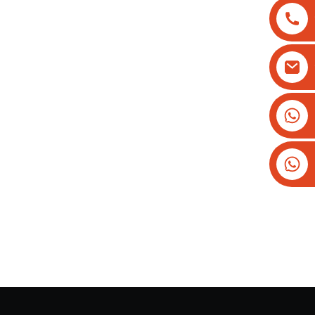
+8613825779334
+16266628193