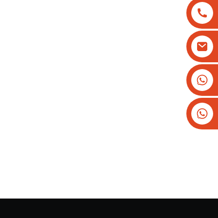
+8613825779334
+16266628193