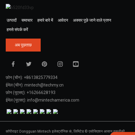
उत्पादों
समाचार
हमारे बारे में
आवेदन
अक्सर पूछे जाने वाले प्रश्न
हमसे संपर्क करें
अब पूछताछ
फ़ोन (चीन): +8613825779334
ईमेल (चीन): mintech@techmy.cn
फ़ोन (यूएसए): +16266628193
ईमेल (यूएसए): info@mintechamerica.com
कॉपीराइट Dongguan Mintech इलेक्ट्रॉनिक कं, लिमिटेड © एसोसिएशन आसान तकनीकी