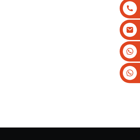
+8613825779334
+16266628193