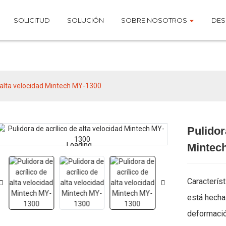
SOLICITUD
SOLUCIÓN
SOBRE NOSOTROS
DES
Productos
e alta velocidad Mintech MY-1300
Pulidor
Loading...
Loading...
Mintec
Característ
está hecha
deformación