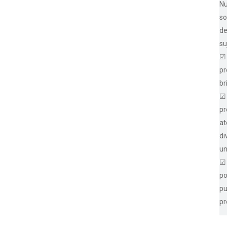
Nu
so
de
su
☑ 
pr
br
☑ 
pr
at
di
un
☑ 
po
pu
pr