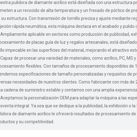
estra pulidora de diamante acrílico está diseñada con una estructura pr
meten a un recocido de alta temperatura y un fresado de pórtico de prec
 su estructura. Con transmisión de tornillo precisa y ajuste mediante r
jeción rápida neumática, esta máquina destaca en el acabado y pulido de
Ampliamente aplicable en sectores como producción de publicidad, exhib
ocesamiento de placas guía de luz y regalos artesanales, está diseñado
illo impecable en las superficies del material, mejorando el atractivo esté
Capaz de procesar una variedad de materiales, como acrílico, PC, MS 
ocesamiento flexibles. Con tamaños de procesamiento disponibles d
endemos especificaciones de tamaño personalizadas y requisitos de pr
versas necesidades de nuestros clientes. Como fabricante con más de 
a cadena de suministro estable y contamos con una amplia experiencia
Aceptamos la personalización OEM para adaptar la máquina a las especi
sventa integral. Ya sea que se dedique a la publicidad, la exhibición o l
lidora de diamante acrílico le ofrecerá resultados de procesamiento de 
oductos y su competitividad.