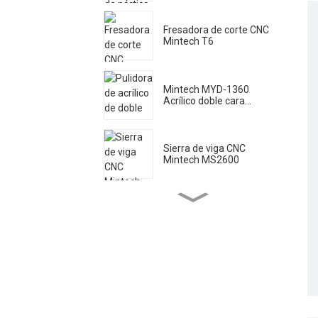
Fresadora de corte CNC
Mintech T6
Mintech MYD-1360
Acrílico doble cara...
Sierra de viga CNC
Mintech MS2600
Máquina láser Mintech
HC-1250
Pulidora acrílica de alta
velocidad Mintech...