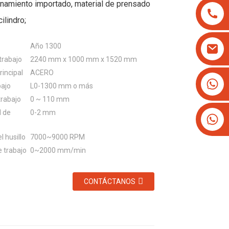
namiento importado, material de prensado
ilindro;
Año 1300
trabajo
2240 mm x 1000 mm x 1520 mm
rincipal
ACERO
+8613825779334
bajo
L0-1300 mm o más
+16266628193
trabajo
0 ~ 110 mm
 de
0-2 mm
l husillo
7000~9000 RPM
e trabajo
0~2000 mm/min
CONTÁCTANOS