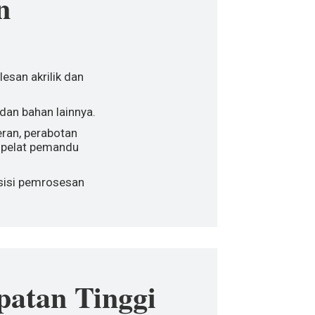
n
san akrilik dan
 dan bahan lainnya.
eran, perabotan
 pelat pemandu
esisi pemrosesan
patan Tinggi