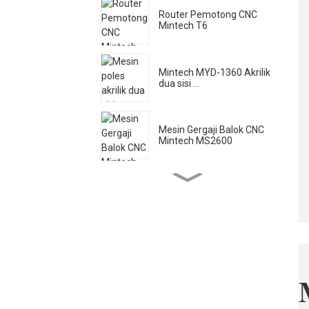
Router Pemotong CNC
Mintech T6
Mintech MYD-1360 Akrilik
dua sisi ...
Mesin Gergaji Balok CNC
Mintech MS2600
Mesin Laser Mintech HC -
1250
Mintech Acrylic Poles
Kecepatan Tinggi ...
Mesin Pemotong Laser