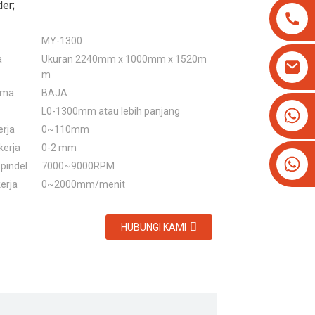
der;
MY-1300
a
Ukuran 2240mm x 1000mm x 1520m
m
ama
BAJA
+8613825779334
L0-1300mm atau lebih panjang
erja
0~110mm
+16266628193
kerja
0-2 mm
pindel
7000~9000RPM
erja
0~2000mm/menit
HUBUNGI KAMI