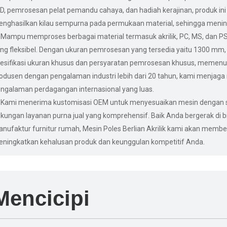
D, pemrosesan pelat pemandu cahaya, dan hadiah kerajinan, produk in
nghasilkan kilau sempurna pada permukaan material, sehingga meningk
Mampu memproses berbagai material termasuk akrilik, PC, MS, dan 
ng fleksibel. Dengan ukuran pemrosesan yang tersedia yaitu 1300 mm
esifikasi ukuran khusus dan persyaratan pemrosesan khusus, memen
odusen dengan pengalaman industri lebih dari 20 tahun, kami menjaga r
ngalaman perdagangan internasional yang luas.
Kami menerima kustomisasi OEM untuk menyesuaikan mesin dengan s
kungan layanan purna jual yang komprehensif. Baik Anda bergerak di b
nufaktur furnitur rumah, Mesin Poles Berlian Akrilik kami akan member
ningkatkan kehalusan produk dan keunggulan kompetitif Anda.
Mencicipi