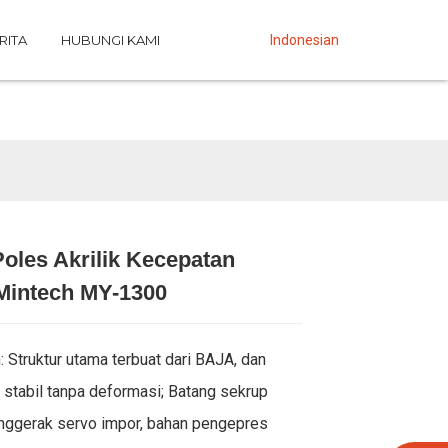
RITA
HUBUNGI KAMI
Indonesian
oles Akrilik Kecepatan
Loading...
Loading...
Loading...
Loading...
 Mintech MY-1300
: Struktur utama terbuat dari BAJA, dan
a stabil tanpa deformasi; Batang sekrup
enggerak servo impor, bahan pengepres