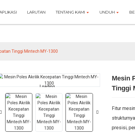
APLIKASI
LARUTAN
TENTANG KAMI
UNDUH
BE
Produk
epatan Tinggi Mintech MY-1300
Mesin P
Loading...
Loading...
Tinggi
Fitur mesin
strukturny
presisi, p