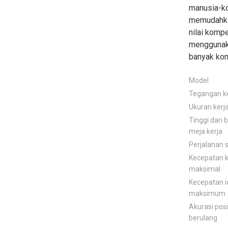
manusia-k
memudahka
nilai komp
menggunaka
banyak konv
Model
Tegangan ke
Ukuran kerj
Tinggi dari 
meja kerja
Perjalanan
Kecepatan k
maksimal
Kecepatan i
maksimum
Akurasi posi
berulang