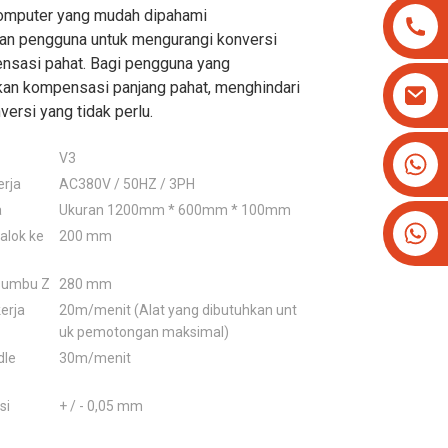
omputer yang mudah dipahami
n pengguna untuk mengurangi konversi
ensasi pahat. Bagi pengguna yang
n kompensasi panjang pahat, menghindari
ersi yang tidak perlu.
+8613825779334
V3
rja
AC380V / 50HZ / 3PH
+16266628193
a
Ukuran 1200mm * 600mm * 100mm
balok ke
200 mm
 sumbu Z
280 mm
erja
20m/menit (Alat yang dibutuhkan unt
uk pemotongan maksimal)
dle
30m/menit
si
+ / - 0,05 mm