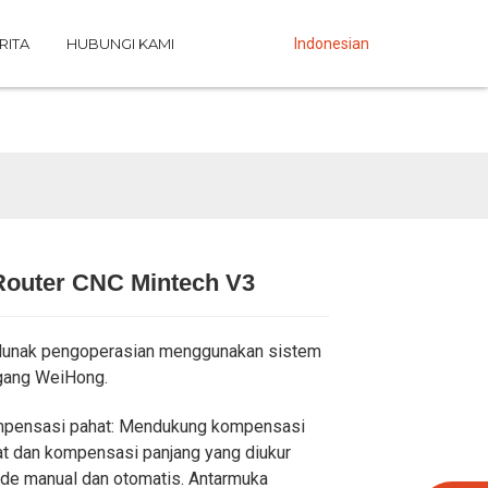
RITA
HUBUNGI KAMI
Indonesian
Router CNC Mintech V3
Loading...
Loading...
Loading...
Loading...
 lunak pengoperasian menggunakan sistem
gang WeiHong.
mpensasi pahat: Mendukung kompensasi
at dan kompensasi panjang yang diukur
e manual dan otomatis. Antarmuka