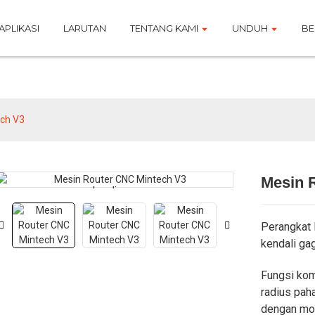
APLIKASI
LARUTAN
TENTANG KAMI
UNDUH
BE
Produk
ech V3
Mesin 
Loading...
Loading...
Perangkat
kendali ga
Fungsi ko
radius pah
dengan mod