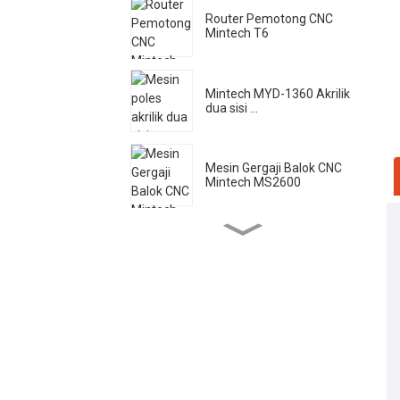
Router Pemotong CNC
Mintech T6
Mintech MYD-1360 Akrilik
dua sisi ...
Mesin Gergaji Balok CNC
Mintech MS2600
Mesin Laser Mintech HC -
1250
Mintech Acrylic Poles
Kecepatan Tinggi ...
Mesin Pemotong Laser