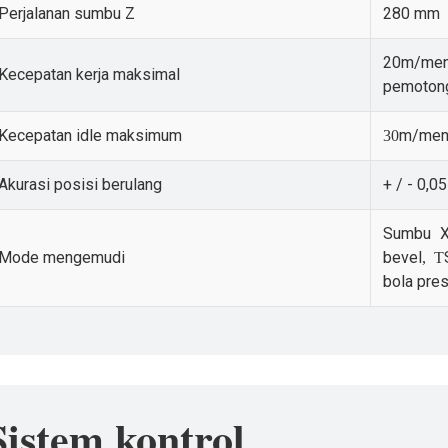
Perjalanan sumbu Z
280 mm
20m/me
Kecepatan kerja maksimal
pemoton
Kecepatan idle maksimum
m/men
30
Akurasi posisi berulang
+ / - 0,
Sumbu X,
Mode mengemudi
bevel
, T
bola pres
Sistem kontrol