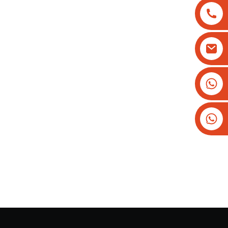
+8613825779334
+16266628193