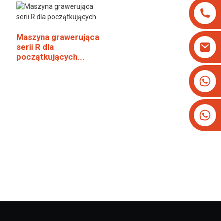
Maszyna grawerująca
serii R dla
początkujących...
+8613825779334
+16266628193