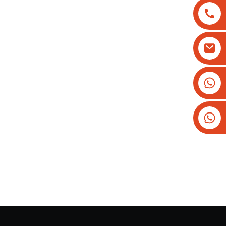
+8613825779334
+16266628193