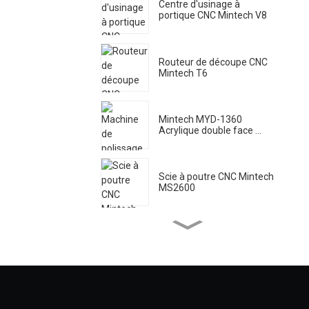
Centre d'usinage à
portique CNC Mintech V8
Routeur de découpe CNC
Mintech T6
Mintech MYD-1360
Acrylique double face ...
Scie à poutre CNC Mintech
MS2600
Machine laser Mintech HC-
1250
Polissage acrylique haute
vitesse Mintech ...