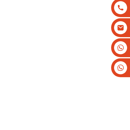
+8613825779334
+16266628193