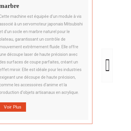
marbre
pour la 
d'alumin
Cette machine est équipée d'un module à vis
associé à un servomoteur japonais Mitsubishi
La zone de tr
et d'un socle en marbre naturel pour le
avec une épa
plateau, garantissant un contrôle de
155 mm pour 
mouvement extrêmement fluide. Elle offre
épaisses. Con
une découpe laser de haute précision avec
de plaques d'
des surfaces de coupe parfaites, créant un
des coupes li
effet miroir. Elle est idéale pour les industries
châssis robu
exigeant une découpe de haute précision,
découpe préc
comme les accessoires d'anime et la
d'aluminium 
production d'objets artisanaux en acrylique.
Voir Plus
Voir Plus