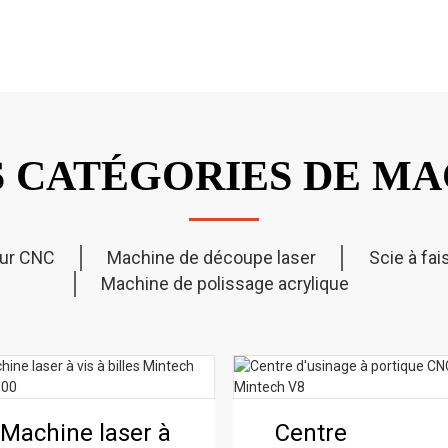
S CATÉGORIES DE MA
ur CNC
Machine de découpe laser
Scie à fa
Machine de polissage acrylique
Routeur de
Scie à poutre
Routeur CNC
Machine laser
Machine laser à
Polisseuse
Polisseuse
Machine laser à
Centre
découpe CNC
CNC Mintech
Mintech V3
Mintech HC-