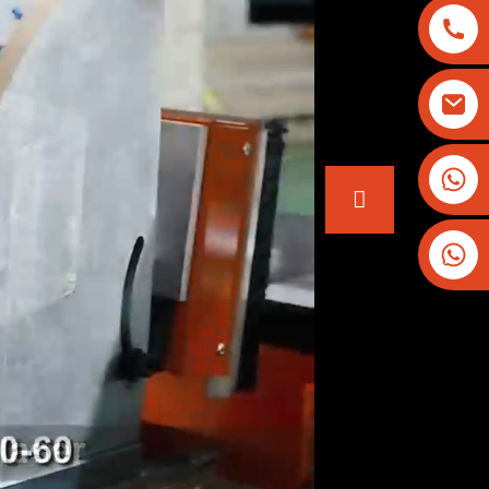
+8613825779334
+16266628193