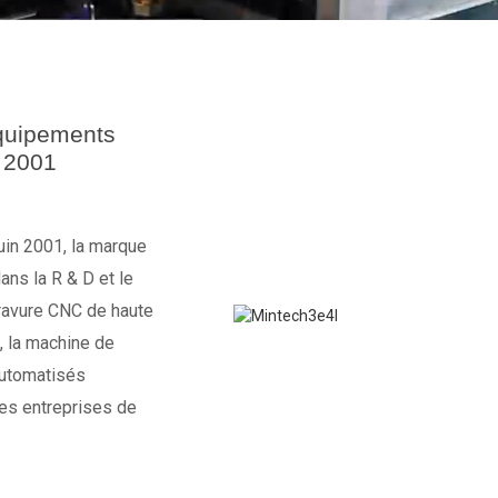
quipements
 2001
uin 2001, la marque
ns la R & D et le
gravure CNC de haute
, la machine de
automatisés
 des entreprises de