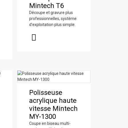
Série MINTECH
découpe laser
Mintech T6
SR -
Mintech MC-
Découpe et gravure plus
Personnalisation
6050-30R
professionnelles, système
et gravure haut
d'exploitation plus simple.
de gamme ...
Routeur CNC
Mintech SR100-
Polisseuse
LTC
acrylique haute
vitesse Mintech
MY-1300
Coupe en biseau multi-