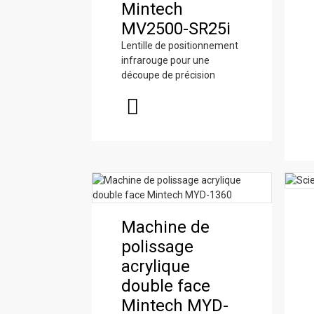
d'usinage à
Mintech
polissage
Mintech
MS2600
portique CNC
MV2500-SR25i
acrylique
MV2500-SR25i
Mintech V8
double face
Lentille de positionnement
infrarouge pour une
Mintech MYD-
découpe de précision
1360
Machine laser
Mintech HC-
Routeur CNC
6050
Mintech V2-
Machine de
MTC
polissage
acrylique
double face
Mintech MYD-