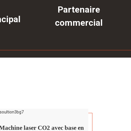
Partenaire
ncipal
commercial
Machine laser CO2 avec base en
Scie élec