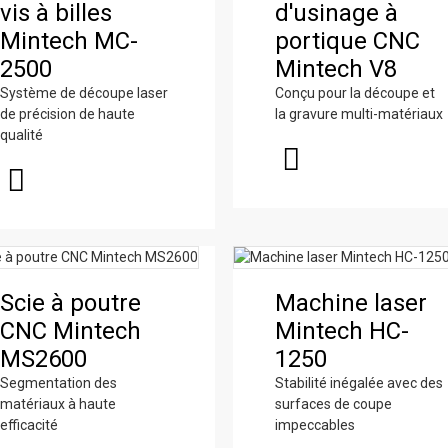
vis à billes
acrylique haute
acrylique haute
vis à billes
d'usinage à
Mintech T6
MS3200
1250
Mintech MC-
vitesse Mintech
vitesse Mintech
Mintech MC-
portique CNC
2500
MY-1300
MY-1600
2500
Mintech V8
Système de découpe laser
Conçu pour la découpe et
de précision de haute
la gravure multi-matériaux
qualité
Machine de
découpe laser
Machine de
Routeur de
Scie à poutre
Machine laser
CO2 MC-1250
découpe CNC
découpe CNC
CNC Mintech
Mintech HC-
Laser
Mintech V6
Mintech T3
MS2600
1250
Segmentation des
Stabilité inégalée avec des
matériaux à haute
surfaces de coupe
efficacité
impeccables