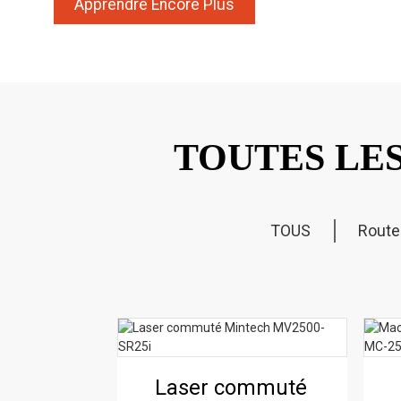
Apprendre Encore Plus
TOUTES LE
TOUS
Route
Scie à poutre
Centre
Laser commuté
Machine de
Laser commuté
CNC Mintech