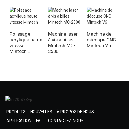
Polissage
Machine laser
Machine de
S
acrylique haute
à vis à billes
découpe CNC
C
vitesse
Mintech MC-
Mintech V6
M
Mintech ...
2500
PRODUITS
NOUVELLES
À PROPOS DE NOUS
APPLICATION
FAQ
CONTACTEZ-NOUS