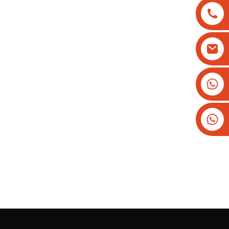
+8613825779334
+16266628193