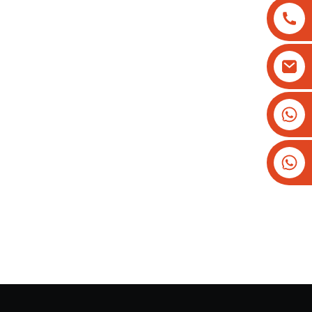
+8613825779334
+16266628193