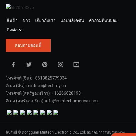
สินค้า
ข่าว
เกี่ยวกับเรา
แอปพลิเคชัน
คำถามที่พบบ่อย
ติดต่อเรา
สอบถามตอนนี้
โทรศัพท์ (จีน): +8613825779334
อีเมล (จีน): mintech@techmy.cn
โทรศัพท์ (สหรัฐอเมริกา): +16266628193
อีเมล (สหรัฐอเมริกา): info@mintechamerica.com
ลิขสิทธิ์ © Dongguan Mintech Electronic Co., Ltd. สมาคมการสนับสนุนทาง