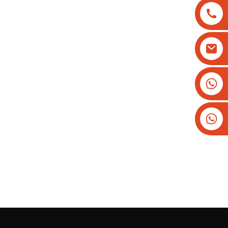
+8613825779334
+16266628193