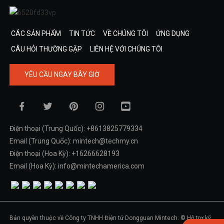
CÁC SẢN PHẨM
TIN TỨC
VỀ CHÚNG TÔI
ỨNG DỤNG
CÂU HỎI THƯỜNG GẶP
LIÊN HỆ VỚI CHÚNG TÔI
YÊU CẦU NGAY BÂY GIỜ
Điện thoại (Trung Quốc): +8613825779334
Email (Trung Quốc): mintech@techmy.cn
Điện thoại (Hoa Kỳ): +16266628193
Email (Hoa Kỳ): info@mintechamerica.com
Bản quyền thuộc về Công ty TNHH Điện tử Dongguan Mintech. © Hỗ trợ kỹ