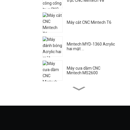
trục CNC Mintech V8
Máy cắt CNC Mintech T6
Mintech MYD-1360 Acrylic
hai mặt ...
Máy cưa dầm CNC
Mintech MS2600
Máy Laser Mintech HC -
1250
Máy đánh bóng Acrylic tốc
độ cao Mintech ...