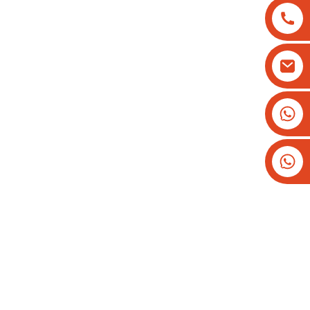
+8613825779334
+16266628193