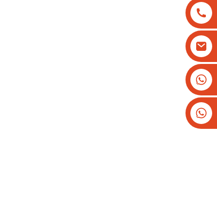
+8613825779334
+16266628193