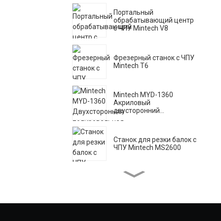
Портальный
обрабатывающий центр
с ЧПУ Mintech V8
Фрезерный станок с ЧПУ
Mintech T6
Mintech MYD-1360
Акриловый
двусторонний...
Станок для резки балок с
ЧПУ Mintech MS2600
Лазерная машина
Mintech HC-1250
Высокоскоростная