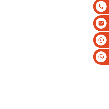
+8613825779334
+16266628193