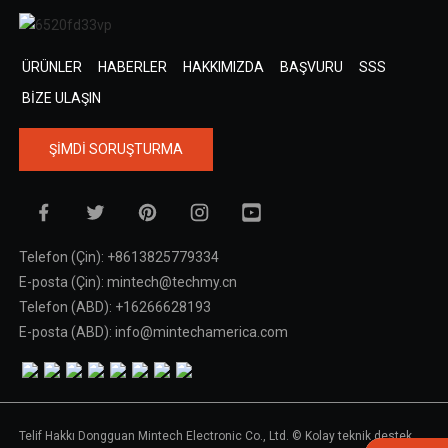
ÜRÜNLER
HABERLER
HAKKIMIZDA
BAŞVURU
SSS
BIZE ULAŞIN
ŞIMDI SORUŞTURMA
Telefon (Çin): +8613825779334
E-posta (Çin): mintech@techmy.cn
Telefon (ABD): +16266628193
E-posta (ABD): info@mintechamerica.com
Telif Hakkı Dongguan Mintech Electronic Co., Ltd. © Kolay teknik destek