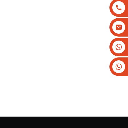
+8613825779334
+16266628193