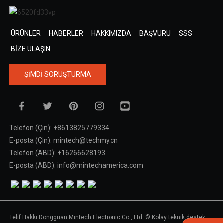
ÜRÜNLER
HABERLER
HAKKIMIZDA
BAŞVURU
SSS
BIZE ULAŞIN
ŞIMDI SORUŞTURMA
Telefon (Çin): +8613825779334
E-posta (Çin): mintech@techmy.cn
Telefon (ABD): +16266628193
E-posta (ABD): info@mintechamerica.com
Telif Hakkı Dongguan Mintech Electronic Co., Ltd. © Kolay teknik destek