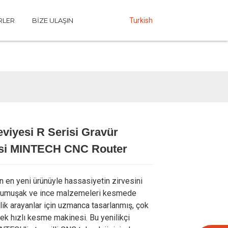
RLER
BIZE ULAŞIN
Turkish
eviyesi R Serisi Gravür
Loading...
Loading...
Loading...
Loading...
si MINTECH CNC Router
 en yeni ürünüyle hassasiyetin zirvesini
Yumuşak ve ince malzemeleri kesmede
k arayanlar için uzmanca tasarlanmış, çok
ek hızlı kesme makinesi. Bu yenilikçi