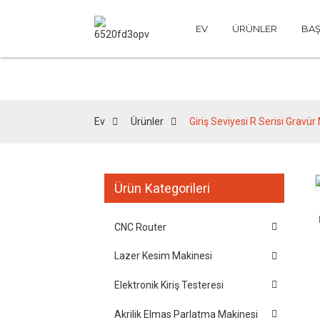
EV
ÜRÜNLER
BA
Ev
Ürünler
Giriş Seviyesi R Serisi Grav
Ürün Kategorileri
Loading...
Loading...
CNC Router
Lazer Kesim Makinesi
Elektronik Kiriş Testeresi
Akrilik Elmas Parlatma Makinesi