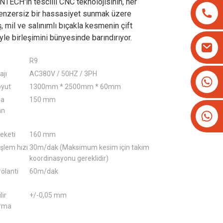
TECH'in tescilli CNC teknolojisinin, her
nzersiz bir hassasiyet sunmak üzere
, mil ve salınımlı bıçakla kesmenin çift
iyle birleşimini bünyesinde barındırıyor.
R9
ajı
AC380V / 50HZ / 3PH
+8613825779334
oyut
1300mm * 2500mm * 60mm
+16266628193
sa
150 mm
an
eketi
160 mm
lem hızı
30m/dak (Maksimum kesim için takım
koordinasyonu gereklidir)
ölanti
60m/dak
lir
+/-0,05 mm
rma