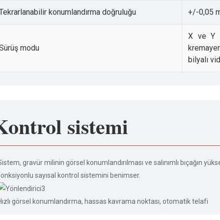
Tekrarlanabilir konumlandırma doğruluğu
+/-0,05
X ve Y e
Sürüş modu
kremayer 
bilyalı vi
Kontrol sistemi
Sistem, gravür milinin görsel konumlandırılması ve salınımlı bıçağın yüks
fonksiyonlu sayısal kontrol sistemini benimser.
Hızlı görsel konumlandırma, hassas kavrama noktası, otomatik telafi