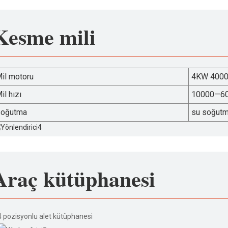
Kesme mili
il motoru
4KW 40000
il hızı
10000—6
oğutma
su soğut
Araç kütüphanesi
4 pozisyonlu alet kütüphanesi