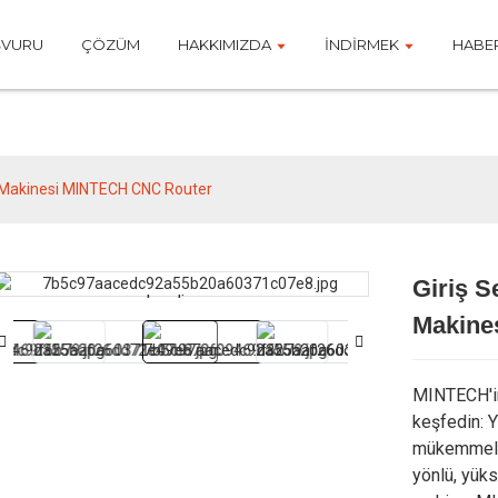
ŞVURU
ÇÖZÜM
HAKKIMIZDA
İNDIRMEK
HABE
Ürünler
ür Makinesi MINTECH CNC Router
Giriş S
Loading...
Loading...
Makine
MINTECH'in
keşfedin: 
mükemmelli
yönlü, yüks