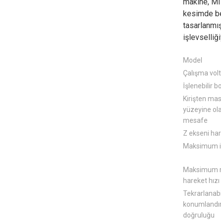
makine, MIN
kesimde be
tasarlanmış
işlevselliğ
Model
Çalışma volt
İşlenebilir b
Kirişten ma
yüzeyine ol
mesafe
Z ekseni har
Maksimum iş
Maksimum r
hareket hızı
Tekrarlanabi
konumlandı
doğruluğu