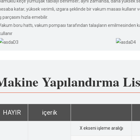
pamuklu keçe yumuşak tablayı benimser; aynı zamanda, daha yüksek ser
hesaba katar; yüksek verimli, ızgara şeklinde bir vakum masası kullanır ve
iş parçasını hızla emebilir.
Vakum boru hattı, vakum pompası tarafından talaşların emilmesinden kay
kullanır
Makine Yapılandırma Lis
HAYIR
içerik
X ekseni işleme aralığı