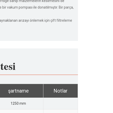
tliğe sahip malzemelerin kesilmesini de
 bir vakum pompası ile donatılmıştır. Bir parça,
naklanan arızayı önlemek için çift filtreleme
tesi
şartname
Notlar
1250 mm