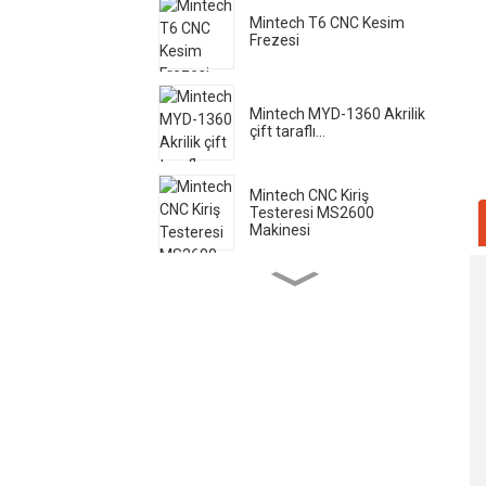
Mintech T6 CNC Kesim
Frezesi
Mintech MYD-1360 Akrilik
çift taraflı...
Mintech CNC Kiriş
Testeresi MS2600
Makinesi
Mintech Lazer Makinesi
HC - 1250
Mintech Akrilik Yüksek
Hızlı Cilalama ...
Mintech Lazer Kesim