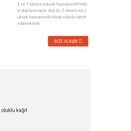
X ve Y ekseni yüksek hassasiyetli helis
el dişli kremayer dişli ile, Z ekseni ise y
üksek hassasiyetli bilyalı vida ile tahrik
edilmektedir.
BIZE ULAŞIN
, oluklu kağıt