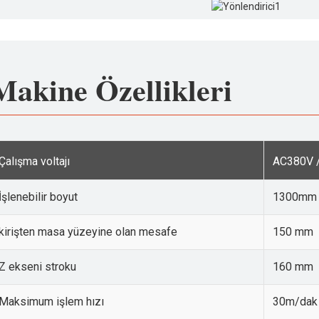
Makine Özellikleri
Çalışma voltajı
AC380V 
İşlenebilir boyut
1300mm 
kirişten masa yüzeyine olan mesafe
150 mm
Z ekseni stroku
160 mm
Maksimum işlem hızı
30m/dak