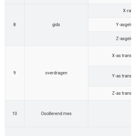
X-rail
8
gids
Y-asgelei
Z-asgelei
X-as transm
9
overdragen
Y-as transm
Z-as transm
10
Oscillerend mes