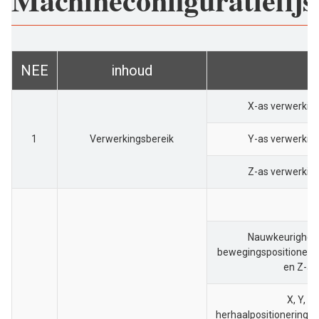
NEE
inhoud
X-as verwerkin
1
Verwerkingsbereik
Y-as verwerkin
Z-as verwerkin
Nauwkeurigheid
bewegingspositionering
en Z-as
X, Y, Z
herhaalpositionerings