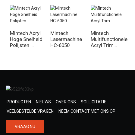
Mintech Acryl
Mintech
Mintech
M
Hoge Snelheid
Lasermachine
Multifunctionele
C
Polijsten ...
HC-6050
Acryl Trim...
f
PRODUCTEN
NIEUWS
OVER ONS
SOLLICITATIE
VEELGESTELDE VRAGEN
NEEM CONTACT MET ONS OP
VRAAG NU