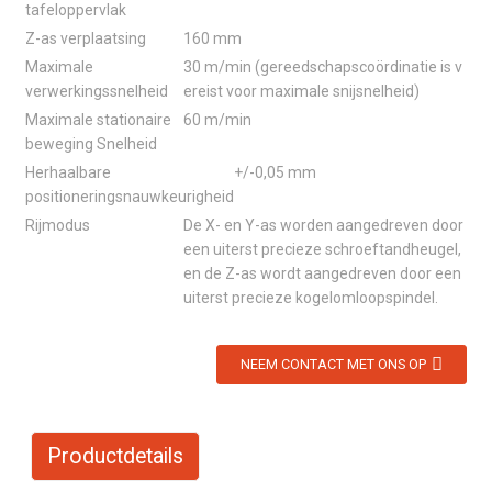
tafeloppervlak
Z-as verplaatsing
160 mm
Maximale
30 m/min (gereedschapscoördinatie is v
verwerkingssnelheid
ereist voor maximale snijsnelheid)
Maximale stationaire
60 m/min
beweging Snelheid
Herhaalbare
+/-0,05 mm
positioneringsnauwkeurigheid
Rijmodus
De X- en Y-as worden aangedreven door
een uiterst precieze schroeftandheugel,
en de Z-as wordt aangedreven door een
uiterst precieze kogelomloopspindel.
NEEM CONTACT MET ONS OP
Productdetails