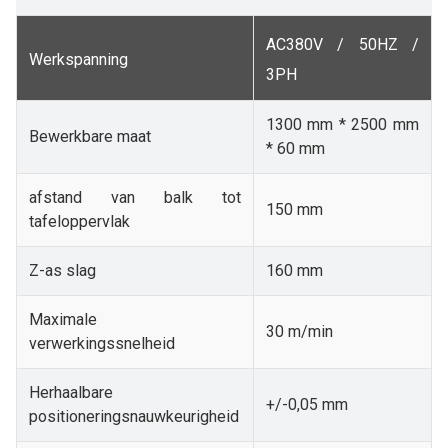
AC380V / 50HZ /
Werkspanning
3PH
1300 mm * 2500 mm
Bewerkbare maat
* 60 mm
afstand van balk tot
150 mm
tafeloppervlak
Z-as slag
160 mm
Maximale
30 m/min
verwerkingssnelheid
Herhaalbare
+/-0,05 mm
positioneringsnauwkeurigheid