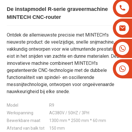
De instapmodel R-serie graveermachine
MINTECH CNC-router
Ontdek de allernieuwste precisie met MINTECH's
nieuwste product: de veelzijdige, snelle snijmachine,
+8613825779334
vakkundig ontworpen voor wie uitmuntende prestaties
+16266628193
eist in het snijden van zachte en dunne materialen. Deze
innovatieve machine combineert MINTECH's
gepatenteerde CNC-technologie met de dubbele
functionaliteit van spindel- en oscillerende
messnijtechnologie, ontworpen voor ongeëvenaarde
nauwkeurigheid bij elke snede.
Model
R9
Werkspanning
AC380V / 50HZ / 3PH
Bewerkbare maat
1300 mm * 2500 mm * 60 mm
Afstand van balk tot
150 mm