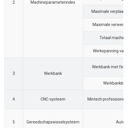
2
Machineparameterindex
Maximale verplaats
Maximale verwerki
Totaal machine
Werkspanning van 
Werkbank met fenol
3
Werkbank
Werkbankbela
4
CNC-systeem
Mintech professionee
5
Gereedschapswisselsysteem
Auto