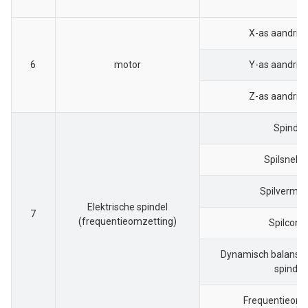
X-as aandrij
6
motor
Y-as aandrij
Z-as aandrij
Spindel
Spilsnelhe
Spilvermo
Elektrische spindel
7
(frequentieomzetting)
Spilconu
Dynamisch balansni
spindel
Frequentieom