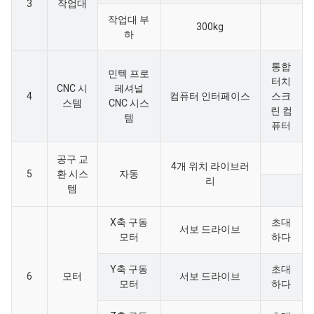
3
작업대
작업대 부
300kg
하
통합
민텍 프로
터치
CNC 시
페셔널
4
컴퓨터 인터페이스
스크
스템
CNC 시스
린 컴
템
퓨터
공구 교
4개 위치 라이브러
5
환 시스
자동
리
템
X축 구동
초대
서보 드라이브
모터
하다
Y축 구동
초대
6
모터
서보 드라이브
모터
하다