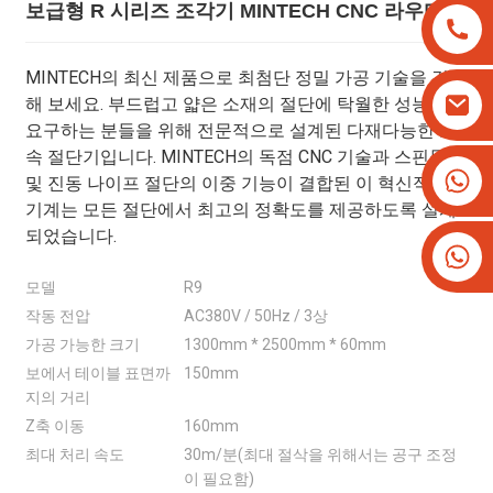
보급형 R 시리즈 조각기 MINTECH CNC 라우터
MINTECH의 최신 제품으로 최첨단 정밀 가공 기술을 경험
해 보세요. 부드럽고 얇은 소재의 절단에 탁월한 성능을
요구하는 분들을 위해 전문적으로 설계된 다재다능한 고
속 절단기입니다. MINTECH의 독점 CNC 기술과 스핀들
+8613825779334
및 진동 나이프 절단의 이중 기능이 결합된 이 혁신적인
+16266628193
기계는 모든 절단에서 최고의 정확도를 제공하도록 설계
되었습니다.
모델
R9
작동 전압
AC380V / 50Hz / 3상
가공 가능한 크기
1300mm * 2500mm * 60mm
보에서 테이블 표면까
150mm
지의 거리
Z축 이동
160mm
최대 처리 속도
30m/분(최대 절삭을 위해서는 공구 조정
이 필요함)