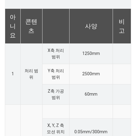
아
콘텐
비
니
사양
츠
고
요
X축 처리
1250mm
범위
처리 범
Y축 처리
1
2500mm
위
범위
Z축 가공
60mm
범위
X, Y, Z 축
모션 위치
0.05mm/300mm