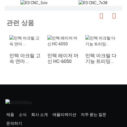
관련 상품
민텍 아크릴 고
민텍 레이저 머
민텍 아크릴 다
민
속 연마 ...
신 HC-6050
기능 트리밍...
제품
소식
회사 소개
애플리케이션
자주 묻는 질문
문의하기