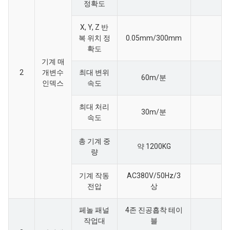
정확도
X, Y, Z 반
복 위치 정
0.05mm/300mm
확도
기계 매
2
개변수
최대 변위
60m/분
인덱스
속도
최대 처리
30m/분
속도
총 기계 중
약 1200KG
량
기계 작동
AC380V/50Hz/3
전압
상
페놀 패널
4존 진공흡착 테이
작업대
블