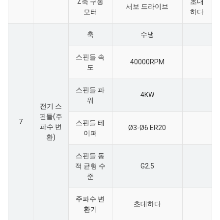
Z축 구동
초대
서보 드라이브
모터
하다
축
수냉
스핀들 속
40000RPM
도
스핀들 파
4KW
워
전기 스
핀들(주
7
스핀들 테
파수 변
Ø3-Ø6 ER20
이퍼
환)
스핀들 동
적 균형 수
G2.5
준
주파수 변
초대하다
환기