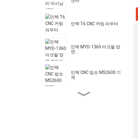
센터
민텍 T6 CNC 커팅 라우터
민텍 MYD-1360 아크릴 양
면 ​​...
민텍 CNC 빔쏘 MS2600 기
계
민텍 레이저 머신 HC - 1250
민텍 아크릴 고속 연마 ...