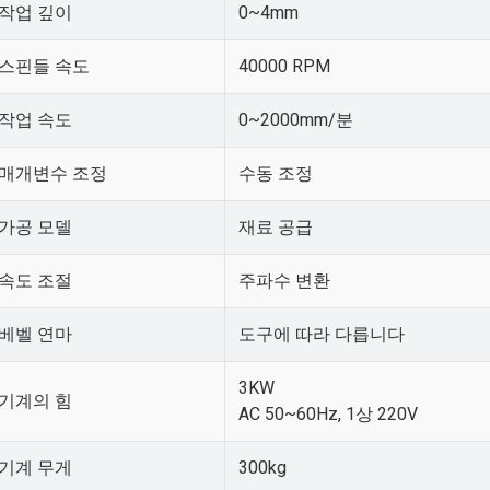
작업 깊이
0~4mm
스핀들 속도
40000 RPM
작업 속도
0~2000mm/분
매개변수 조정
수동 조정
가공 모델
재료 공급
속도 조절
주파수 변환
베벨 연마
도구에 따라 다릅니다
3KW
기계의 힘
AC 50~60Hz, 1상 220V
기계 무게
300kg