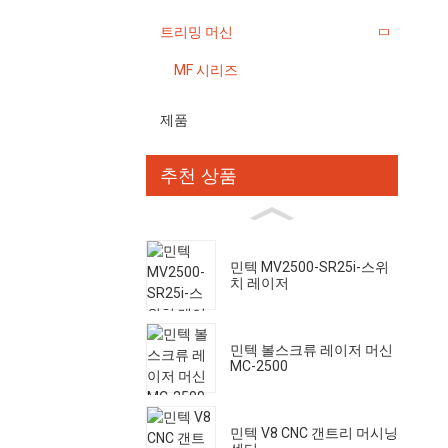
트리밍 머신
MF 시리즈
제품
추천 상품
민텍 MV2500-SR25i-스위
치 레이저
민텍 볼스크류 레이저 머신
MC-2500
민텍 V8 CNC 갠트리 머시닝