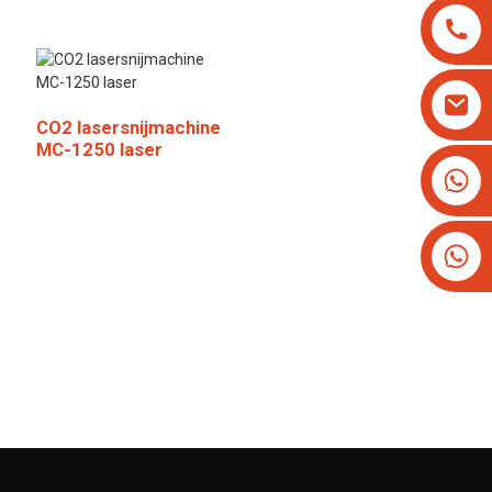
CO2 lasersnijmachine
MC-1250 laser
+8613825779334
+16266628193