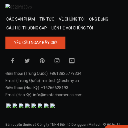
CÁC SẢN PHẨM
TIN TỨC
VỀ CHÚNG TÔI
ỨNG DỤNG
CÂU HỎI THƯỜNG GẶP
LIÊN HỆ VỚI CHÚNG TÔI
YÊU CẦU NGAY BÂY GIỜ
Điện thoại (Trung Quốc): +8613825779334
Email (Trung Quốc): mintech@techmy.cn
Điện thoại (Hoa Kỳ): +16266628193
Email (Hoa Kỳ): info@mintechamerica.com
Bản quyền thuộc về Công ty TNHH Điện tử Dongguan Mintech. © Hỗ trợ kỹ