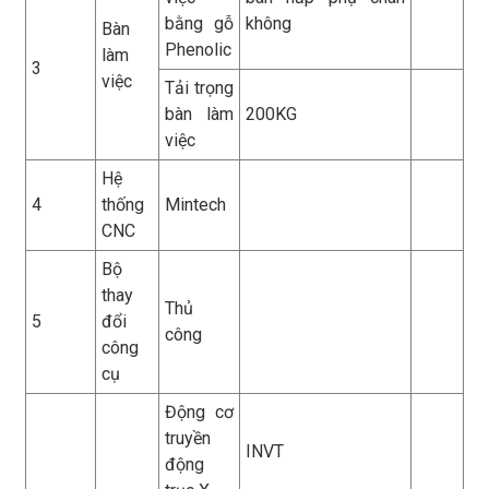
bằng gỗ
không
Bàn
Phenolic
làm
3
việc
Tải trọng
bàn làm
200KG
việc
Hệ
4
thống
Mintech
CNC
Bộ
thay
Thủ
5
đổi
công
công
cụ
Động cơ
truyền
INVT
động