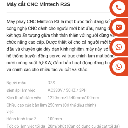
Máy cắt CNC Mintech R3S
Máy phay CNC Mintech R3 là một bước tiến đáng kể trong
công nghệ CNC dành cho người mới bắt đầu, mang đến sự
kết hợp ấn tượng giữa tính thân thiện với người dùng và
chức năng cao cấp. Được thiết kế cho cả người mới bắt
+8613825779334
đầu và chuyên gia dày dạn kinh nghiệm, máy này sở hữu
+16266628193
hệ thống truyền động servo và trục chính làm mát bằng
nước công suất 5,5KW, đảm bảo hoạt động đáng tin cậy
và chính xác cho nhiều tác vụ cắt và khắc.
Người mẫu
R3S
Điện áp làm việc
AC380V / 50HZ / 3PH
Kích thước làm việc
1220mm×2440mm×100mm
Chiều cao của bàn làm
250mm (Có thể điều chỉnh)
việc
Hành trình trục Z
100mm
Tốc độ làm việc tối đa
20m/phút (Cần có dụng cụ để cắt tối đa)