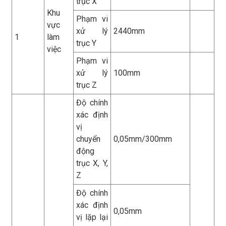
trục X
Khu
Phạm vi
vực
xử lý
2440mm
1
làm
trục Y
việc
Phạm vi
xử lý
100mm
trục Z
Độ chính
xác định
vị
chuyển
0,05mm/300mm
động
trục X, Y,
Z
Độ chính
xác định
0,05mm
vị lặp lại