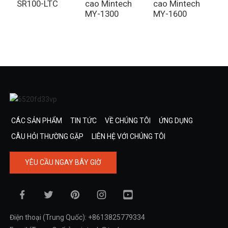
SR100-LTC
cao Mintech
cao Mintech
L
MY-1300
MY-1600
CÁC SẢN PHẨM
TIN TỨC
VỀ CHÚNG TÔI
ỨNG DỤNG
CÂU HỎI THƯỜNG GẶP
LIÊN HỆ VỚI CHÚNG TÔI
YÊU CẦU NGAY BÂY GIỜ
Điện thoại (Trung Quốc): +8613825779334