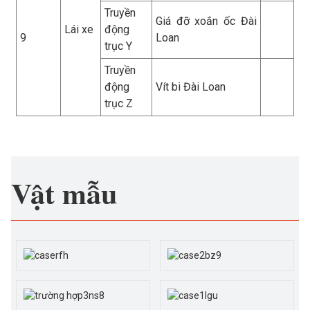
Truyền
Giá đỡ xoắn ốc Đài
Lái xe
động
9
Loan
trục Y
Truyền
động
Vít bi Đài Loan
trục Z
Vật mẫu