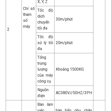
X, Y, Z
Chỉ số
Tốc độ
tham
dịch
30m/phút
số
chuyển
máy
tối đa
2
Tốc độ
xử lý tối
20m/phút
đa
Tổng
trọng
lượng
Khoảng 1500KG
của máy
công cụ
Nguồn
AC380V//50HZ/3PH
điện
Bàn làm
việc
bàn hấp phụ chân