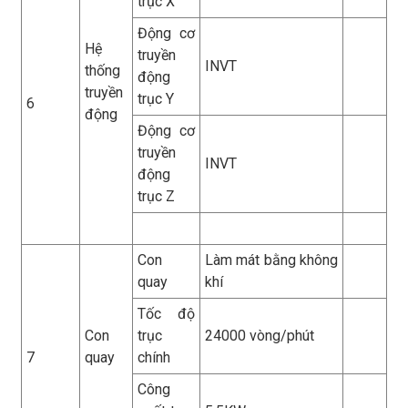
trục X
Động cơ
Hệ
truyền
INVT
thống
động
truyền
trục Y
6
động
Động cơ
truyền
INVT
động
trục Z
Con
Làm mát bằng không
quay
khí
Tốc độ
Con
trục
24000 vòng/phút
7
quay
chính
Công