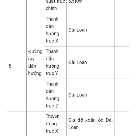
suất trục
5,5KW
chính
Thanh
dẫn
Đài Loan
hướng
trục X
Đường
Thanh
ray
dẫn
Đài Loan
8
dẫn
hướng
hướng
trục Y
Thanh
dẫn
Đài Loan
hướng
trục Z
Truyền
Giá đỡ xoắn ốc Đài
động
Loan
trục X