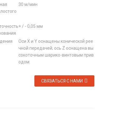
ная
30 м/мин
олостого
точность
+ / - 0,05 мм
рования
дения
Оси X и Y оснащены конической рее
чной передачей; ось Z оснащена вы
сокоточным шарико-винтовым прив
одом.
СВЯЗАТЬСЯ С НАМИ