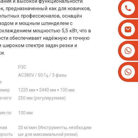
ания и высокой функциональности.
ок, предназначенный как для новичков,
 опытных профессионалов, оснащён
водом и мощным шпинделем с
хлаждением мощностью 5,5 кВт, что в
ости обеспечивает надёжную и точную
и широком спектре задач резки и
+8613825779334
и.
+16266628193
Р3С
AC380V / 50 Гц / 3 фазы
е
азмер
1220 мм × 2440 мм × 100 мм
очего
250 мм (регулируемая)
ие по
100 мм
ная
20 м/мин (Инструменты, необходим
орость
ые для максимальной резки)