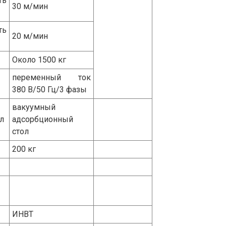
ть
30 м/мин
ть
20 м/мин
Около 1500 кг
переменный ток
380 В/50 Гц/3 фазы
вакуумный
л
адсорбционный
стол
200 кг
ИНВТ