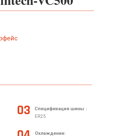
рфейс
03
Спецификация шины
：
ER25
04
Охлаждение: