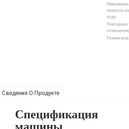
Максималь
скорость х
хода
Повторная 
позициони
Режим вож
Сведения О Продукте
Спецификация
машины