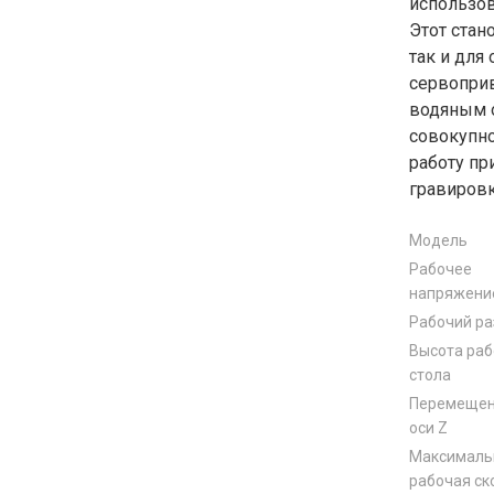
использов
Этот стан
так и для
сервопри
водяным о
совокупн
работу пр
гравировк
Модель
Рабочее
напряжени
Рабочий р
Высота раб
стола
Перемещен
оси Z
Максималь
рабочая ск