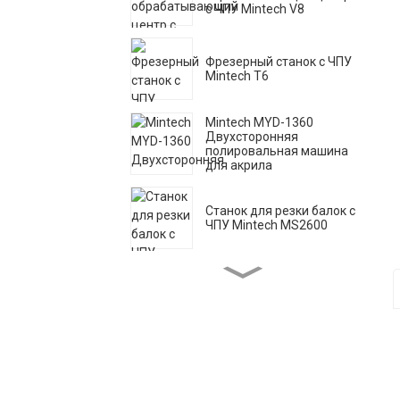
с ЧПУ Mintech V8
Фрезерный станок с ЧПУ
Mintech T6
Mintech MYD-1360
Двухсторонняя
полировальная машина
для акрила
Станок для резки балок с
ЧПУ Mintech MS2600
Лазерная машина
Mintech HC-1250
Высокоскоростная
полировальная машина
для акрила Mintech MY-
1300