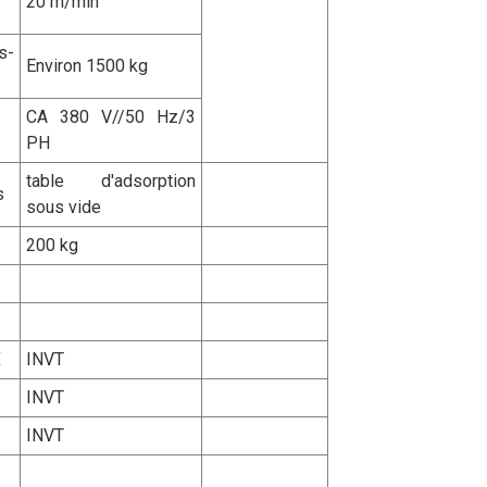
20 m/min
s-
Environ 1500 kg
CA 380 V//50 Hz/3
PH
table d'adsorption
s
sous vide
200 kg
X
INVT
INVT
Z
INVT