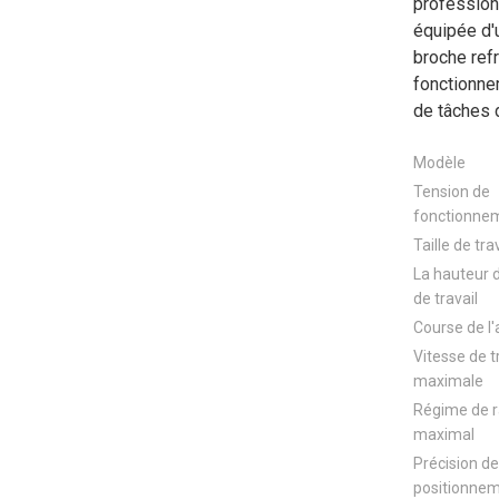
profession
équipée d
broche refr
fonctionne
de tâches 
Modèle
Tension de
fonctionne
Taille de tra
La hauteur d
de travail
Course de l'
Vitesse de t
maximale
Régime de r
maximal
Précision de
positionne