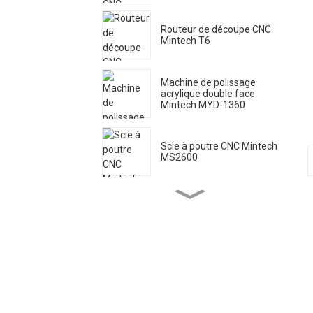
Routeur de découpe CNC
Mintech T6
Machine de polissage
acrylique double face
Mintech MYD-1360
Scie à poutre CNC Mintech
MS2600
Machine laser Mintech HC-
1250
Polisseuse acrylique haute
vitesse Mintech MY-1300