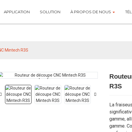
APPLICATION
SOLUTION
À PROPOS DE NOUS
TÉ
Produits
NC Mintech R3S
Routeu
Loading...
Loading...
R3S
La fraiseu
significati
gamme, alli
gamme. Co