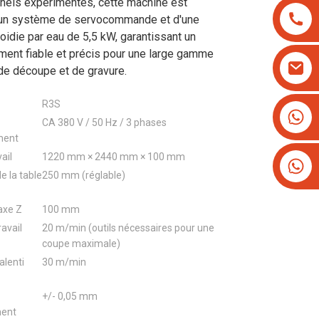
nels expérimentés, cette machine est
'un système de servocommande et d'une
oidie par eau de 5,5 kW, garantissant un
ment fiable et précis pour une large gamme
de découpe et de gravure.
R3S
+8613825779334
CA 380 V / 50 Hz / 3 phases
+16266628193
ment
vail
1220 mm × 2440 mm × 100 mm
e la table
250 mm (réglable)
axe Z
100 mm
ravail
20 m/min (outils nécessaires pour une
coupe maximale)
alenti
30 m/min
+/- 0,05 mm
ment