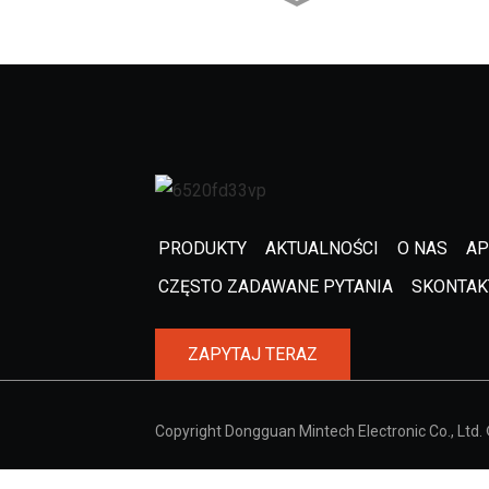
Mintech Laser Machine HC
- 1250
Mintech Acrylic High
Speed ​​Polishing ...
Maszyna do cięcia
laserowego Mintech MC-
6050...
PRODUKTY
AKTUALNOŚCI
O NAS
AP
CZĘSTO ZADAWANE PYTANIA
SKONTAKT
Frezarka CNC Mintech V3
ZAPYTAJ TERAZ
Copyright Dongguan Mintech Electronic Co., Ltd