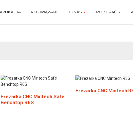
APLIKACJA
ROZWIĄZANIE
O NAS
POBIERAĆ
Seria R
Frezarka CNC Mintech R
Frezarka CNC Mintech Safe
Benchtop R6S