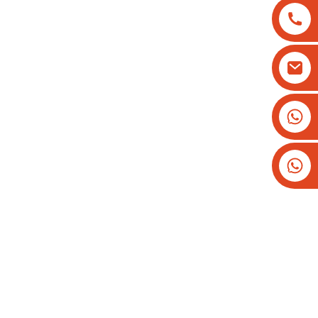
+8613825779334
+16266628193