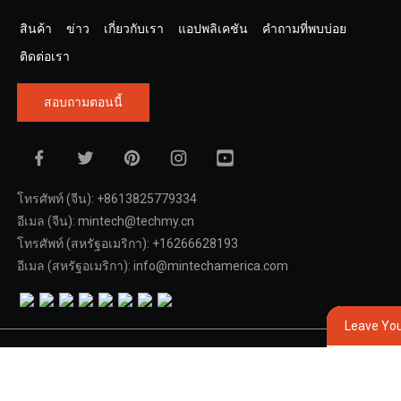
สินค้า
ข่าว
เกี่ยวกับเรา
แอปพลิเคชัน
คำถามที่พบบ่อย
ติดต่อเรา
สอบถามตอนนี้
โทรศัพท์ (จีน): +8613825779334
อีเมล (จีน): mintech@techmy.cn
โทรศัพท์ (สหรัฐอเมริกา): +16266628193
อีเมล (สหรัฐอเมริกา): info@mintechamerica.com
Leave Yo
ลิขสิทธิ์ © Dongguan Mintech Electronic Co., Ltd. สมาคมการสนับสนุนทาง
แผนผังเว็บไซต์,
บล็อกยอดนิยม
เทคนิคที่ง่ายดาย