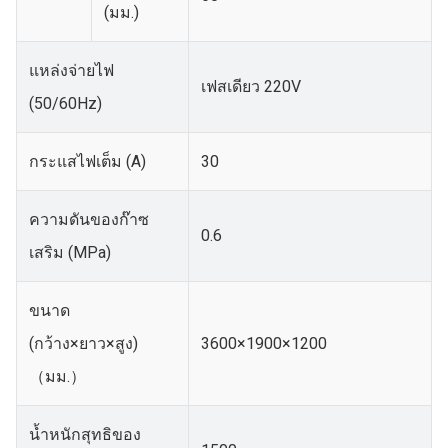
(มม.)
แหล่งจ่ายไฟ
เฟสเดียว 220V
(50/60Hz)
กระแสไฟเต็ม (A)
30
ความดันของก๊าซ
0.6
เสริม (MPa)
ขนาด
(กว้าง×ยาว×สูง)
3600×1900×1200
（มม.）
น้ำหนักสุทธิของ