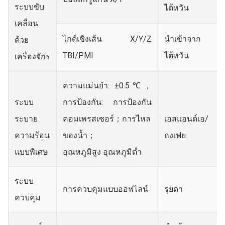
ระบบขับ
ไต้หวัน
เคลื่อน
ไกด์เชิงเส้น X/Y/Z
นำเข้าจาก
ด้วย
TBI/PMI
ไต้หวัน
เครื่องจักร
ความแม่นยำ: ±0.5℃，
ระบบ
การป้องกัน: การป้องกัน
ระบาย
คอมเพรสเซอร์；การไหล
เอสแอนด์เอ/
ความร้อน
ของน้ำ；
ถงเฟย
แบบพิเศษ
อุณหภูมิสูง อุณหภูมิต่ำ
ระบบ
การควบคุมแบบออฟไลน์
รุยดา
ควบคุม