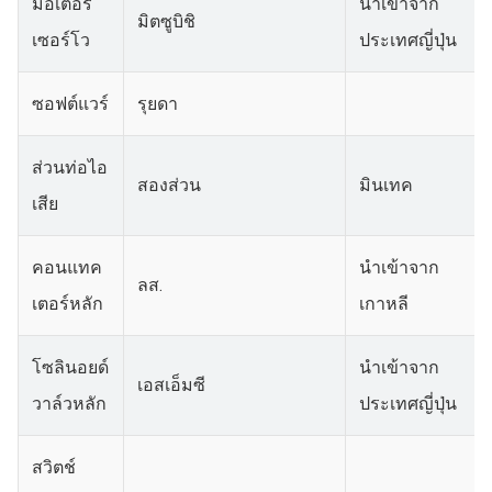
มอเตอร์
นำเข้าจาก
มิตซูบิชิ
เซอร์โว
ประเทศญี่ปุ่น
ซอฟต์แวร์
รุยดา
ส่วนท่อไอ
สองส่วน
มินเทค
เสีย
คอนแทค
นำเข้าจาก
ลส.
เตอร์หลัก
เกาหลี
โซลินอยด์
นำเข้าจาก
เอสเอ็มซี
วาล์วหลัก
ประเทศญี่ปุ่น
สวิตช์