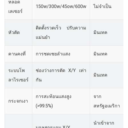
หลอด
150w/300w/45ow/600w
ไม่จำเป็น
เลเซอร์
ติดตั้งรวดเร็ว ปรับความ
หัวตัด
มินเทค
แม่นยำ
คานคงที่
การชดเชยลำแสง
มินเทค
ระบบโพ
ช่องว่างการตัด X/Y เท่า
มินเทค
ลาไรเซอร์
กัน
การสะท้อนแสงสูง
จาก
กระจกเงา
(>99.5%)
สหรัฐอเมริกา
นำเข้าจาก
บอลสกรูแกน X/Y