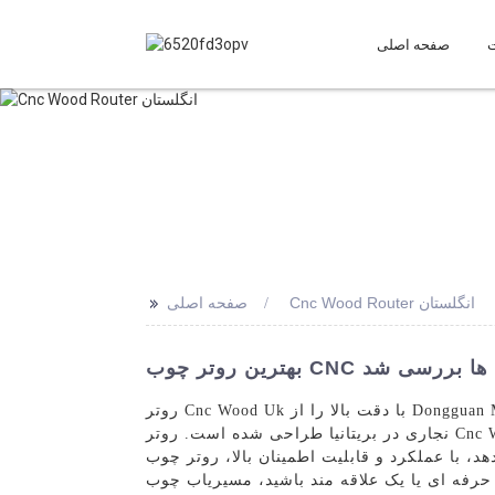
صفحه اصلی
>>
Cnc Wood Router انگلستان
صفحه اصلی
ارخانه ها بررسی شد
روتر Cnc Wood Uk با دقت بالا را از Dongguan Mintech Electronic Co., Ltd. کشف کنید. روتر پیشرفته Cnc Wood Uk ما برای پاسخگویی به نیازهای بالای صنعت
نجاری در بریتانیا طراحی شده است. روتر Cnc Wood Uk ما با ساخت و ساز محکم و فناوری پیشرفته، برش، کنده کاری و حکاکی دقیق و کارآمد مواد چوب را با
طمینان بالا، روتر چوب Cnc Uk ما مجهز به موتورهای قدرتمند و سیستم های کنترل پیشرفته است که امکان عملکرد
 مسیریاب چوب Cnc ما در انگلستان انتخابی عالی برای بهبود پروژه های نجاری شما