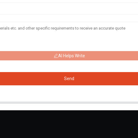
AI Helps Write
Send