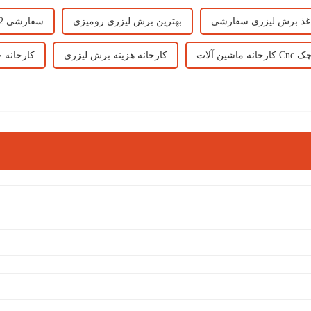
غذ برش لیزری سفارشی
بهترین برش لیزری رومیزی
حکاکی لیزری Co2 سفارشی
ن آلات Cnc کوچک
کارخانه هزینه برش لیزری
کارخانه 