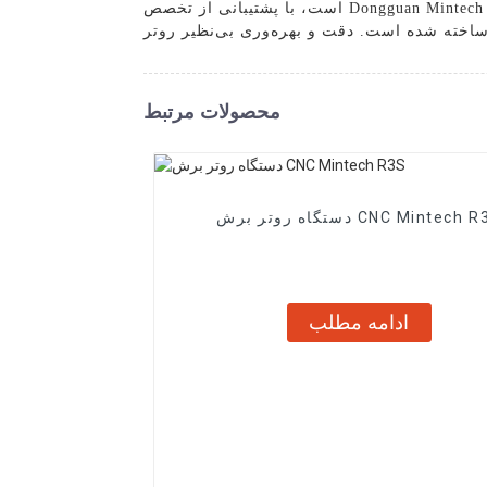
است، با پشتیبانی از تخصص Dongguan Mintech Electronic Co., Ltd. در ماشین آلات CNC و تعهد به کیفیت، روتر Cnc Wood Uk ما برای ارائه نتایج استثنایی و دوام
محصولات مرتبط
اه روتر برش CNC Mintech R3S
ادامه مطلب