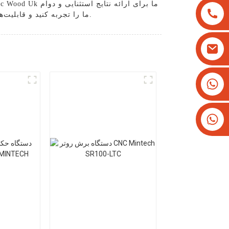
طولانی مدت ساخته شده است. دقت و بهره‌وری بی‌نظیر روتر Cnc Wood Uk ما را تجربه کنید و قابلیت‌های نجاری خود را به سطح بالاتری ببرید.
+8613825779334
+16266628193