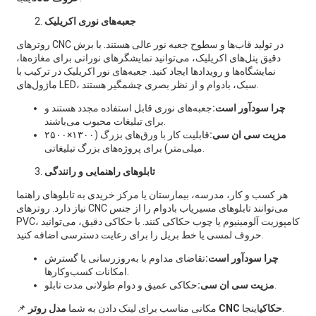
جعبه‌های نوری اکریلیک
روترهای CNC در تولید قاب‌ها و سطوح جعبه نور عالی هستند. با برش
دقیق پنل‌های اکریلیک، می‌توانید نمایشگرهای نورانی برای مغازه‌ها،
نمایشگاه‌ها و رویدادها ایجاد کنید. جعبه‌های نور اکریلیک در ترکیب با
ماژول‌های LED، سبک، بادوام و از نظر بصری چشمگیر هستند.
چرا سودآور است:
جعبه‌های نوری قابل استفاده مجدد هستند و
برای تبلیغات محبوب می‌باشند.
مزیت سی ان سی:
قابلیت کار با ورق‌های بزرگ (۱۳۰۰×۲۵۰۰
میلی‌متر) برای پروژه‌های بزرگ تبلیغاتی.
تابلوهای راهنمایی و رانندگی
هر کسب و کار، مدرسه، بیمارستان یا مرکز خریدی به تابلوهای راهنما
نیاز دارد. روترهای CNC می‌توانند تابلوهای مسیریاب بادوام را از جنس
PVC، کامپوزیت آلومینیوم یا چوب حکاکی کنند. با حکاکی دقیق، می‌توانید
حروف لمسی یا خط بریل را برای رعایت دسترسی اضافه کنید.
چرا سودآور است:
تقاضای مداوم با به‌روزرسانی یا گسترش
امکانات کسب‌وکارها.
حکاکی عمیق و دوام طولانی مدت تابلو.
مزیت سی ان سی:
اینجا.
مدل روتر CNC حکاکی
📌 مکانی مناسب برای لینک دادن به شما