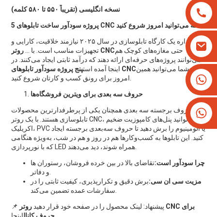
نسخه انگلیسی (تقریباً ۵۵۰ تا ۵۸۰ کلمه)
5 پروژه سودآور ساخت تابلوهای CNC که می‌توانید امروز شروع کنید
اداره یک کارگاه تابلوسازی در سال ۲۰۲۵ نیازمند خلاقیت، کارایی و
حتی مغازه‌های کوچک هم
روتر CNC
تجهیزات مناسب است. با ...
می‌توانند پروژه‌های حرفه‌ای ارائه دهند که درآمد ثابتی ایجاد می‌کنند. در
شما می‌توانید همین
پنج پروژه سودآور تابلوهای CNC
اینجا آمده است
‎+۸۶۱۳۸۲۵۷۹۳۳۴‎
امروز برای رونق کسب و کارتان شروع کنید.
‎+۱۶۲۶۶۶۲۸۱۹۳‎
حروف سه بعدی برای ویترین فروشگاه‌ها
حروف برجسته سه بعدی همچنان یکی از پرطرفدارترین محصولات
تابلوسازی هستند. با یک روتر CNC، می‌توانید پنل‌های کامپوزیت ضخیم
اکریلیک، PVC یا آلومینیوم را برش دهید تا حروف سه‌بعدی برجسته ایجاد
کنید. این تابلوها به کسب‌وکارها هم در روز و هم در شب، به‌ویژه هنگامی
که با نورپردازی LED همراه شوند، دید می‌دهند.
چرا سودآور است:
تقاضای بالا در بین خرده فروشان، رستوران ها
و دفاتر.
مزیت سی ان سی:
برش دقیق و تکرارپذیری، کیفیت ثابتی را در
سفارشات عمده تضمین می‌کند.
📌 پیشنهاد: لینک محصول را در صفحه خود قرار دهید
روتر CNC برای
اینجا.
حروف کانال