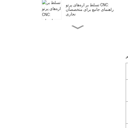
تسلط بر اره‌های پرتو CNC:
راهنمای جامع برای متخصصان
نجاری
Mintech CNC: یک نیروی
تولید جهانی با امکانات
پیشرفته
راهنمای بیت‌های روتر CNC:
انتخاب ابزار مناسب برای
مواد مختلف
تطبیق‌پذیری دستگاه‌های برش
لیزر CO2: از کاربردهای
خانگی تا صنعتی
روترهای CNC در مقابل برش
دهنده‌های لیزر CO2: انتخاب
ابزار مناسب برای کاربرد شما