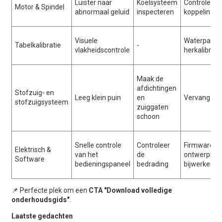
Luister naar
Koelsysteem
Controleer 
Motor & Spindel
abnormaal geluid
inspecteren
koppelingen
Visuele
Waterpastaf
Tabelkalibratie
-
vlakheidscontrole
herkalibrat
Maak de
afdichtingen
Stofzuig- en
Leeg klein puin
en
Vervang stof
stofzuigsysteem
zuiggaten
schoon
Snelle controle
Controleer
Firmware e
Elektrisch &
van het
de
ontwerpsof
Software
bedieningspaneel
bedrading
bijwerken
📌 Perfecte plek om een
CTA "Download volledige
onderhoudsgids"
.
Laatste gedachten