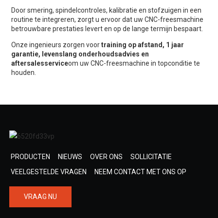
Door smering, spindelcontroles, kalibratie en stofzuigen in een
routine te integreren, zorgt u ervoor dat uw CNC-freesmachine
betrouwbare prestaties levert en op de lange termijn bespaart.
Onze ingenieurs zorgen voor
training op afstand, 1 jaar
garantie, levenslang onderhoudsadvies en
aftersalesservice
om uw CNC-freesmachine in topconditie te
houden.
PRODUCTEN
NIEUWS
OVER ONS
SOLLICITATIE
VEELGESTELDE VRAGEN
NEEM CONTACT MET ONS OP
VRAAG NU