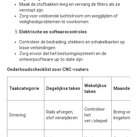
Maak de stofbakken leeg en vervang de filters als ze
verstopt zijn.
Zorg voor voldoende luchtstroom om wegglijden of
veiligheidsproblemen te voorkomen.
Elektrische en softwarecontroles
Controleer de bedrading, stekkers en schakelkasten op
losse verbindingen.
Zorg ervoor dat het besturingssysteem en de
ontwerpsoftware up-to-date zijn.
Onderhoudschecklist voor CNC-routers
Wekelijkse
Taakcategorie
Dagelijkse taken
Maandelijk
taken
Controleer
Rails afvegen,
Breng vet/ol
Smering
het
stof verwijderen
kogelomloo
vet-/oliepeil