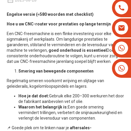
2025-08-28
Engelse versie (≈580 woorden met checklist)
Hoe u uw
CNC-router
voor prestaties op lange termijn
Een CNC-freesmachine is een flinke investering voor elke
signmakerij of werkplaats. Om langdurige prestaties te
garanderen, stilstand te verminderen en de levensduur van uw
+8613825779334
machine te verlengen,
goed onderhoud is essentieel
Door een
+16266628193
consistente onderhoudsroutine te volgen, kunt u ervoor zorgen
dat uw CNC-freesmachine jarenlang soepel blijft werken.
Smering van bewegende componenten
Regelmatig smeren voorkomt wrijving en slijtage van
geleiderails, kogelomloopspindels en lagers.
Hoe je dat doet:
Gebruik elke 200–300 werkuren het door
de fabrikant aanbevolen vet of olie.
Waarom het belangrijk is:
Een goede smering
vermindert trillingen, verbetert de snijnauwkeurigheid en
verlengt de levensduur van componenten.
📌 Goede plek om te linken naar je
aftersales-