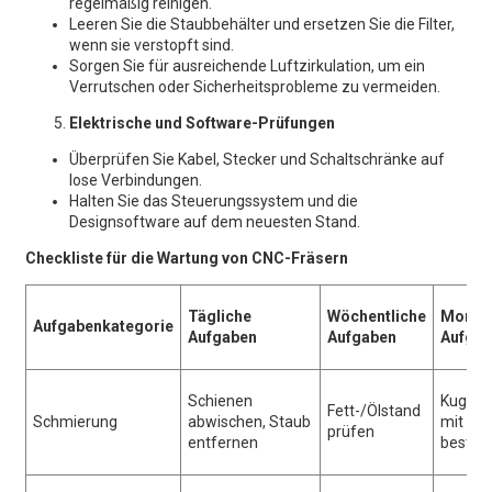
regelmäßig reinigen.
Leeren Sie die Staubbehälter und ersetzen Sie die Filter,
wenn sie verstopft sind.
Sorgen Sie für ausreichende Luftzirkulation, um ein
Verrutschen oder Sicherheitsprobleme zu vermeiden.
Elektrische und Software-Prüfungen
Überprüfen Sie Kabel, Stecker und Schaltschränke auf
lose Verbindungen.
Halten Sie das Steuerungssystem und die
Designsoftware auf dem neuesten Stand.
Checkliste für die Wartung von CNC-Fräsern
Tägliche
Wöchentliche
Monatl
Aufgabenkategorie
Aufgaben
Aufgaben
Aufgab
Schienen
Kugelu
Fett-/Ölstand
Schmierung
abwischen, Staub
mit Fet
prüfen
entfernen
bestre