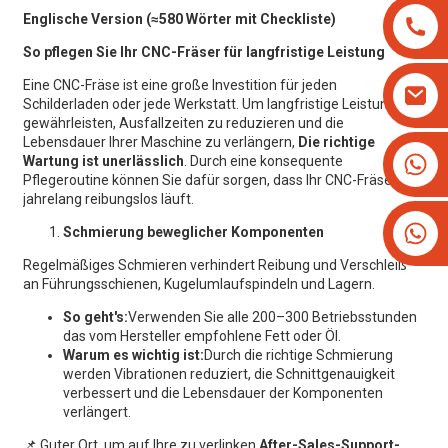
Englische Version (≈580 Wörter mit Checkliste)
So pflegen Sie Ihr
CNC-Fräser
für langfristige Leistung
Eine CNC-Fräse ist eine große Investition für jeden
Schilderladen oder jede Werkstatt. Um langfristige Leistung zu
gewährleisten, Ausfallzeiten zu reduzieren und die
Lebensdauer Ihrer Maschine zu verlängern,
Die richtige
+8613825779334
Wartung ist unerlässlich
. Durch eine konsequente
Pflegeroutine können Sie dafür sorgen, dass Ihr CNC-Fräser
+16266628193
jahrelang reibungslos läuft.
Schmierung beweglicher Komponenten
Regelmäßiges Schmieren verhindert Reibung und Verschleiß
an Führungsschienen, Kugelumlaufspindeln und Lagern.
So geht's:
Verwenden Sie alle 200–300 Betriebsstunden
das vom Hersteller empfohlene Fett oder Öl.
Warum es wichtig ist:
Durch die richtige Schmierung
werden Vibrationen reduziert, die Schnittgenauigkeit
verbessert und die Lebensdauer der Komponenten
verlängert.
📌 Guter Ort, um auf Ihre zu verlinken
After-Sales-Support-