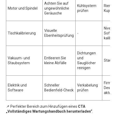
Achten Sie auf
Kühlsystem
Riemen
Motor und Spindel
ungewöhnliche
prüfen
Kupplu
Geräusche
Nivellie
Visuelle
Tischkalibrierung
-
Softwa
Ebenheitsprüfung
kalibri
Dichtungen
Vakuum- und
Entleeren Sie
und
Staubfi
Staubsystem
kleine Abfälle
Sauglöcher
reinigen
Firmwa
Elektrik und
Schneller
Verkabelung
Design
Software
Bedienfeld-Check
prüfen
aktuali
📌 Perfekter Bereich zum Hinzufügen eines
CTA
„Vollständiges Wartungshandbuch herunterladen“
.