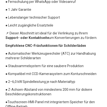
●
Fernschulung per WhatsApp oder Videoanruf
●
1 Jahr Garantie
●
Lebenslanger technischer Support
●
Leicht zugängliche Ersatzteile
📌 Dieser Abschnitt ist ideal für die Verlinkung zu Ihrem
Support- oder Kontaktseite
um Konvertierungen zu fördern.
Empfohlene CNC-Fräsfunktionen für Schilderläden
●
Automatischer Werkzeugwechsler (ATC) zur Handhabung
mehrerer Schilderarten
●
Staubsammelsystem für eine saubere Produktion
●
Kompatibel mit CCD-Kamerasystem zum Konturschneiden
● 2–6,0 kW Spindelleistung je nach Materialtyp
●
Z-Achsen-Abstand von mindestens 200 mm für dickere
Beschilderungskonstruktionen
●
Touchscreen-HMI-Panel mit integriertem Speicher für den
Offline-Betrieb