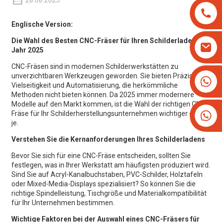
28.08.2025
Englische Version:
Die Wahl des Besten
CNC-Fräser
für Ihren Schilderladen im
Jahr 2025
CNC-Fräsen sind in modernen Schilderwerkstätten zu
unverzichtbaren Werkzeugen geworden. Sie bieten Präzision,
+8613825779334
Vielseitigkeit und Automatisierung, die herkömmliche
+16266628193
Methoden nicht bieten können. Da 2025 immer modernere
Modelle auf den Markt kommen, ist die Wahl der richtigen CNC-
Fräse für Ihr Schilderherstellungsunternehmen wichtiger denn
je.
Verstehen Sie die Kernanforderungen Ihres Schilderladens
Bevor Sie sich für eine CNC-Fräse entscheiden, sollten Sie
festlegen, was in Ihrer Werkstatt am häufigsten produziert wird.
Sind Sie auf Acryl-Kanalbuchstaben, PVC-Schilder, Holztafeln
oder Mixed-Media-Displays spezialisiert? So können Sie die
richtige Spindelleistung, Tischgröße und Materialkompatibilität
für Ihr Unternehmen bestimmen.
Wichtige Faktoren bei der Auswahl eines CNC-Fräsers für