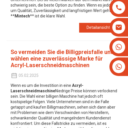
schwierig sein, die beste Option zu finden. Wenn es jedoch
um Qualität, Zuverlässigkeit und langfristigen Wert geht,
**
Mintech
** ist die klare Wahl.
Detailansicht
+8613825779334
So vermeiden Sie die Billigpreisfalle und
+16266628193
wählen eine zuverlässige Marke für
Acryl-Laserschneidmaschinen
05.02.2025
Wenn es um die Investition in eine
Acryl-
Laserschneidmaschine
Niedrige Preise können verlockend
sein. Die Wahl einer billigen Maschine hat jedoch oft
kostspielige Folgen. Viele Unternehmen sind in die Falle
getappt und kaufen Billigmaschinen, sehen sich dann aber
mit Problemen wie dem Verschwinden von Herstellern,
schwankender Qualität und mangelndem Kundendienst
konfrontiert. Um diese Fallstricke zu vermeiden, ist es