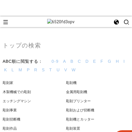
トップの検索
ABC順に閲覧する：
0-9
A
B
C
D
E
F
G
H
I
K
L
M
P
R
S
T
U
V
W
彫刻家
彫刻機
木製機械での彫刻
金属用彫刻機
エッチングマシン
彫刻プリンター
彫刻事業
彫刻および切断機
彫刻切断機
彫刻機とカッター
彫刻作品
彫刻装置