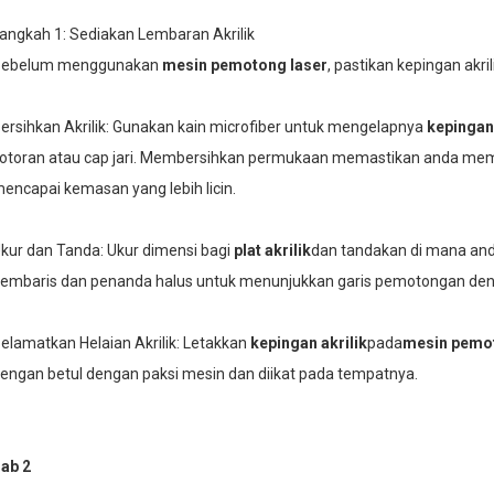
angkah 1: Sediakan Lembaran Akrilik
ebelum menggunakan
mesin pemotong laser
, pastikan kepingan akri
ersihkan Akrilik: Gunakan kain microfiber untuk mengelapnya
kepingan 
otoran atau cap jari. Membersihkan permukaan memastikan anda me
encapai kemasan yang lebih licin.
kur dan Tanda: Ukur dimensi bagi
plat akrilik
dan tandakan di mana and
embaris dan penanda halus untuk menunjukkan garis pemotongan deng
elamatkan Helaian Akrilik: Letakkan
kepingan akrilik
pada
mesin pemot
engan betul dengan paksi mesin dan diikat pada tempatnya.
ab 2