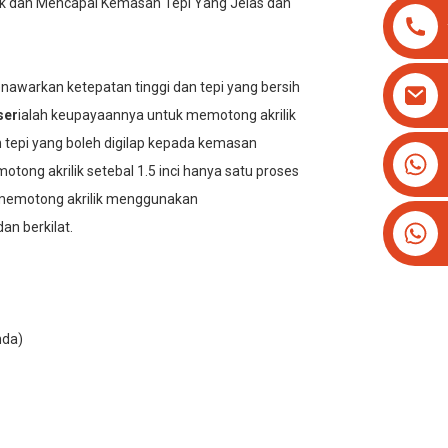
ik dan Mencapai Kemasan Tepi Yang Jelas dan
nawarkan ketepatan tinggi dan tepi yang bersih
ser
ialah keupayaannya untuk memotong akrilik
tepi yang boleh digilap kepada kemasan
+8613825779334
otong akrilik setebal 1.5 inci hanya satu proses
+16266628193
ra memotong akrilik menggunakan
an berkilat.
nda)