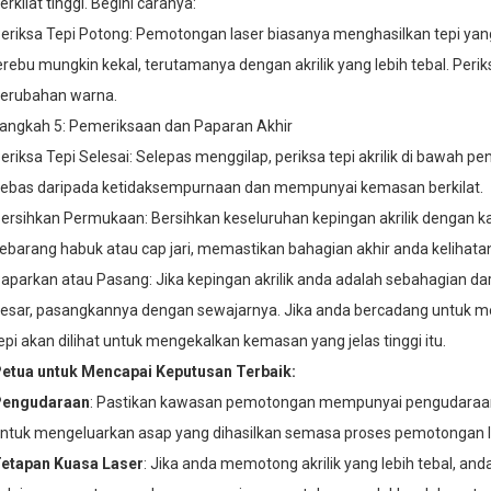
erkilat tinggi. Begini caranya:
eriksa Tepi Potong: Pemotongan laser biasanya menghasilkan tepi yang li
erebu mungkin kekal, terutamanya dengan akrilik yang lebih tebal. Peri
erubahan warna.
angkah 5: Pemeriksaan dan Paparan Akhir
eriksa Tepi Selesai: Selepas menggilap, periksa tepi akrilik di bawah 
ebas daripada ketidaksempurnaan dan mempunyai kemasan berkilat.
ersihkan Permukaan: Bersihkan keseluruhan kepingan akrilik dengan k
ebarang habuk atau cap jari, memastikan bahagian akhir anda kelihatan
aparkan atau Pasang: Jika kepingan akrilik anda adalah sebahagian dar
esar, pasangkannya dengan sewajarnya. Jika anda bercadang untuk m
epi akan dilihat untuk mengekalkan kemasan yang jelas tinggi itu.
etua untuk Mencapai Keputusan Terbaik:
Pengudaraan
: Pastikan kawasan pemotongan mempunyai pengudaraan
ntuk mengeluarkan asap yang dihasilkan semasa proses pemotongan l
etapan Kuasa Laser
: Jika anda memotong akrilik yang lebih tebal, an