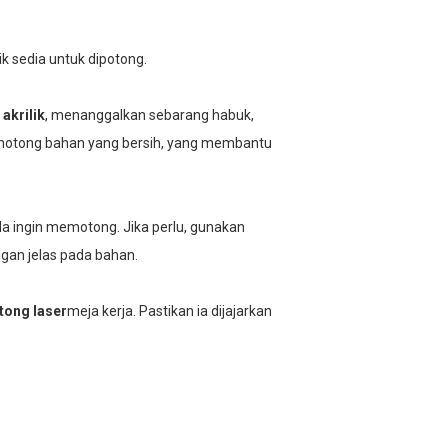
lik sedia untuk dipotong.
akrilik
, menanggalkan sebarang habuk,
motong bahan yang bersih, yang membantu
a ingin memotong. Jika perlu, gunakan
an jelas pada bahan.
ong laser
meja kerja. Pastikan ia dijajarkan