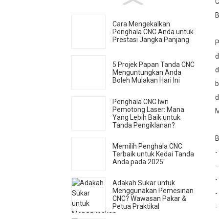
C
B
Cara Mengekalkan
Penghala CNC Anda untuk
Prestasi Jangka Panjang
P
d
5 Projek Papan Tanda CNC
d
Menguntungkan Anda
Boleh Mulakan Hari Ini
b
d
Penghala CNC lwn
Pemotong Laser: Mana
Yang Lebih Baik untuk
Tanda Pengiklanan?
B
Memilih Penghala CNC
-
Terbaik untuk Kedai Tanda
Anda pada 2025"
-
-
Adakah Sukar untuk
Menggunakan Pemesinan
-
CNC? Wawasan Pakar &
Petua Praktikal
-