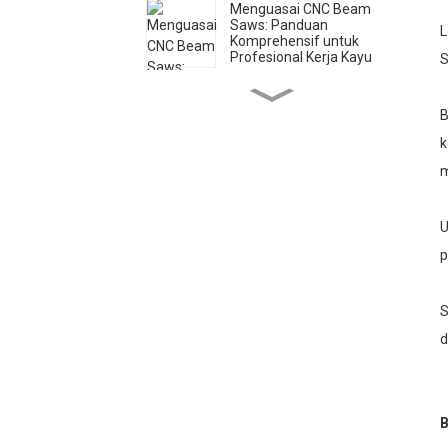
Menguasai CNC Beam
Saws: Panduan
L
Komprehensif untuk
Profesional Kerja Kayu
S
Mintech CNC: Pasukan
Pengilangan Global
B
dengan Kemudahan
Terkini
k
m
Panduan Bit Penghala
CNC: Memilih Alat yang
Tepat untuk Bahan
Berbeza
U
p
Kepelbagaian Mesin
Pemotong Laser CO2:
Daripada DIY kepada
Aplikasi Perindustrian
S
d
Penghala CNC lwn
Pemotong Laser CO2:
Memilih Alat yang Tepat
untuk Aplikasi Anda
B