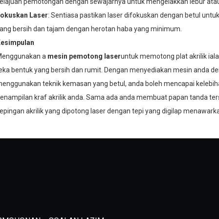
elajuan pemotongan dengan sewajarnya untuk mengelakkan lebur atau
okuskan Laser
: Sentiasa pastikan laser difokuskan dengan betul un
ang bersih dan tajam dengan herotan haba yang minimum.
esimpulan
enggunakan a
mesin pemotong laser
untuk memotong plat akrilik ia
eka bentuk yang bersih dan rumit. Dengan menyediakan mesin anda den
enggunakan teknik kemasan yang betul, anda boleh mencapai kelebiha
enampilan kraf akrilik anda. Sama ada anda membuat papan tanda tersu
epingan akrilik yang dipotong laser dengan tepi yang digilap menawarka