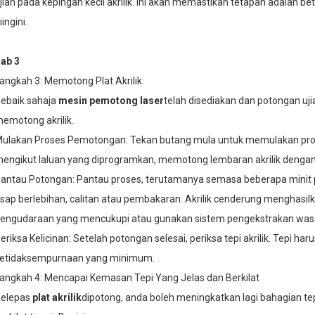
jian pada kepingan kecil akrilik. Ini akan memastikan tetapan adalah b
iingini.
ab 3
angkah 3: Memotong Plat Akrilik
ebaik sahaja
mesin pemotong laser
telah disediakan dan potongan uji
emotong akrilik.
ulakan Proses Pemotongan: Tekan butang mula untuk memulakan pr
engikut laluan yang diprogramkan, memotong lembaran akrilik dengan
antau Potongan: Pantau proses, terutamanya semasa beberapa minit p
sap berlebihan, calitan atau pembakaran. Akrilik cenderung menghasilka
engudaraan yang mencukupi atau gunakan sistem pengekstrakan was
eriksa Kelicinan: Setelah potongan selesai, periksa tepi akrilik. Tepi har
etidaksempurnaan yang minimum.
angkah 4: Mencapai Kemasan Tepi Yang Jelas dan Berkilat
elepas
plat akrilik
dipotong, anda boleh meningkatkan lagi bahagian t