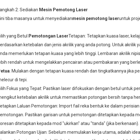
angkah 2: Sediakan
Mesin Pemotong Laser
ini tiba masanya untuk menyediakan
mesin pemotong laser
untuk proj
ilih yang Betul
Pemotongan Laser
Tetapan: Tetapkan kuasa laser, ke
erdasarkan ketebalan dan jenis akrilik yang anda potong. Untuk akrilik ya
nda memerlukan tetapan kuasa yang lebih tinggi. Lembaran akrilik ni
ebih rendah untuk mengelakkan pencairan atau pembakaran yang berle
etua
: Mulakan dengan tetapan kuasa rendah dan tingkatkannya jika pe
elecur di tepi.
ilih Fokus yang Tepat: Pastikan laser difokuskan dengan betul untuk 
engikut ketebalan akrilik untuk memastikan potongan bersih tanpa he
etapkan Laluan Pemotongan: Import fail reka bentuk ke dalam perisian
emotongan. Pastikan garisan untuk pemotongan ditetapkan kepada mo
oresan ditetapkan kepada mod "ukirkan" atau "tanda" (jika berkenaan).
alankan Potongan Ujian: Sebelum memulakan kerja utama, adalah ide