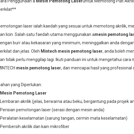
ara Penggunaan a
Mesin Pemotong Laser
untuk Memotong Plat Akril
erkilat**
emotongan laser ialah kaedah yang sesuai untuk memotong akrilik, me
an licin. Salah satu faedah utama menggunakan a
mesin pemotong la
engan burr atau kekasaran yang minimum, meninggalkan anda dengan 
erkilat dan jelas. Oleh
Mintech
mesin pemotong laser
, anda boleh mem
an tidak perlu menggilap lagi. Ikuti panduan ini untuk mengetahui ca
MINTECH
mesin pemotong laser
, dan mencapai hasil yang profesional d
ahan yang Diperlukan:
Mesin Pemotong Laser
 Lembaran akrilik (jelas, berwarna atau beku, bergantung pada projek a
 Perisian pemotongan laser (serasi dengan mesin anda)
 Peralatan keselamatan (sarung tangan, cermin mata keselamatan)
 Pembersih akrilik dan kain mikrofiber