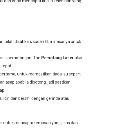
etul dan anda mendapat kualiti kelebihan yang
an telah disahkan, sudah tiba masanya untuk
oses pemotongan. The
Pemotong Laser
akan
 tepat.
ertama, untuk memastikan tiada isu seperti
n asap apabila dipotong, jadi pastikan
ap.
us licin dan bersih, dengan gerinda atau
epi untuk mencapai kemasan yang jelas dan