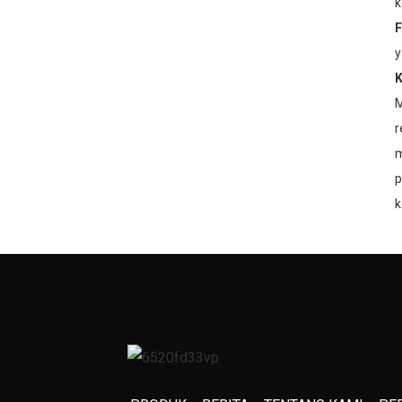
k
F
y
K
M
r
m
p
k